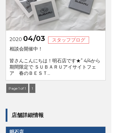
04/03
2020
スタッフブログ
相談会開催中！
皆さんこんにちは！明石店です★” 4/4から
期間限定で ＳＵＢＡＲＵアイサイトフェ
ア 春のＢＥＳＴ...
Page 1 of 1
1
店舗詳細情報
明石店