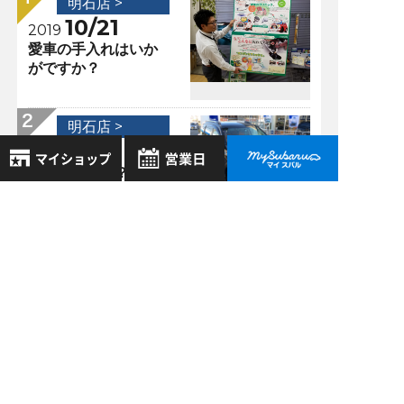
明石店 >
10/21
2019
愛車の手入れはいか
がですか？
明石店 >
11/27
2017
いつ買うの！？今で
しょう！〜エクシー
8月
2026年
ガクロスオーバー7
お気に入り店舗
日
月
火
水
木
金
土
編〜
登録された店舗はありません。
1
明石店 >
お近くの店舗を検索して、
2
3
4
5
6
7
8
10/16
☆マークで登録してください。
2017
9
10
11
12
13
14
15
新たなスバリストの
16
17
18
19
20
21
22
誕生です Vol.2
地域でさがす
23
24
25
26
27
28
29
30
31
地図でさがす
明石店 >