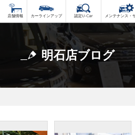
店舗情報
カーラインアップ
認定U-Car
メンテナンス・
ビス
一覧
車検（法定24か月点検）
但馬
プ
法定 12ヶ月 点検
明石店ブログ
播磨
6ヶ月ごとの セーフティ チェック
阪神方面
車検 3ヶ月前 無料診断
神戸方面