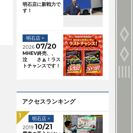
明石店に新戦力で
す！
明石店 >
07/20
2026
MHEV終売、、
泣 さぁ！ラス
トチャンスです！
アクセスランキング
明石店 >
10/21
2019