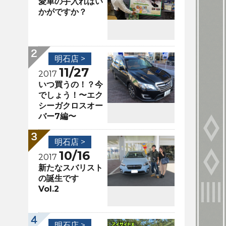
愛車の手入れはい
かがですか？
明石店 >
11/27
2017
いつ買うの！？今
でしょう！〜エク
シーガクロスオー
バー7編〜
明石店 >
10/16
2017
新たなスバリスト
の誕生です
Vol.2
明石店 >