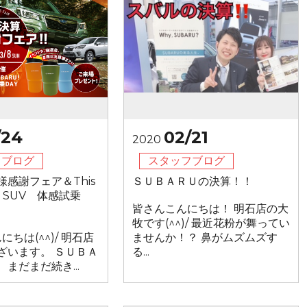
/24
02/21
2020
フブログ
スタッフブログ
感謝フェア＆This
ＳＵＢＡＲＵの決算！！
RU SUV 体感試乗
皆さんこんにちは！ 明石店の大
牧です(^^)/ 最近花粉が舞ってい
ちは(^^)/ 明石店
ませんか！？ 鼻がムズムズす
ざいます。 ＳＵＢＡ
る...
まだまだ続き...