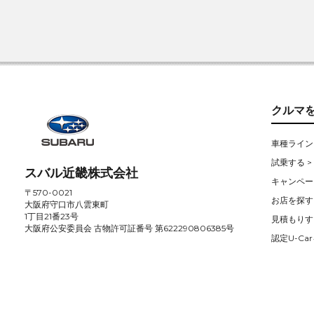
クルマ
車種ライン
試乗する >
スバル近畿株式会社
キャンペー
〒570-0021
お店を探す 
大阪府守口市八雲東町
1丁目21番23号
見積もりす
大阪府公安委員会 古物許可証番号 第622290806385号
認定U-Car