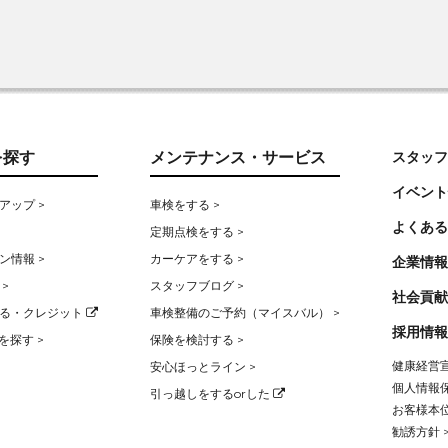
を探す
メンテナンス・サービス
スタッフ
イベント
アップ >
車検をする >
よくある
定期点検をする >
ン情報 >
カーケアをする >
企業情報
>
スタッフブログ >
社会貢献
る・クレジット
車検整備のご予約（マイスバル） >
採用情報
を探す >
保険を検討する >
健康経営宣
安心ほっとライン >
個人情報保
引っ越しをするorした
お客様本位
勧誘方針 