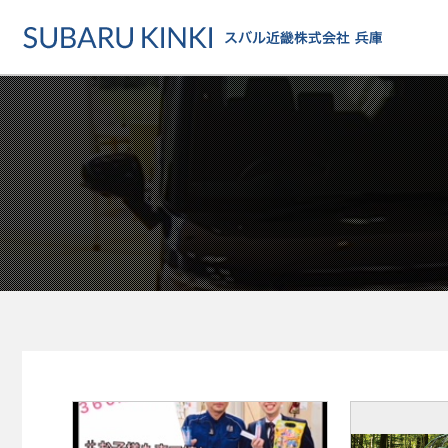
店舗情報
カーラインアップ
メンテナンス・サー
店舗
カーラインアップ一覧
メンテナンス・サービストッ
地域でさがす
乗用車
車検・定期点検をする
地図でさがす
軽自動車
カーケアをする
試乗車でさがす
福祉車両
各種サポート
U-Carでさがす