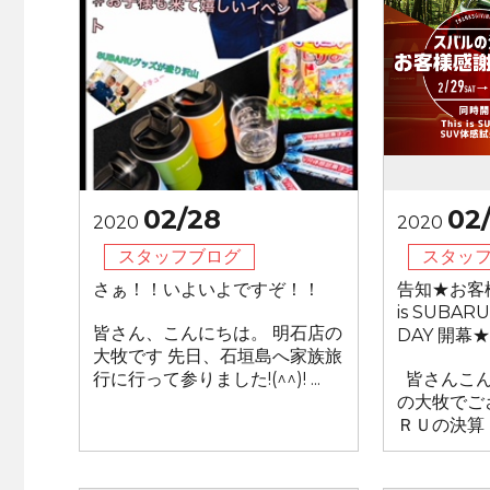
02/28
02
2020
2020
スタッフブログ
スタッ
さぁ！！いよいよですぞ！！
告知★お客様
is SUBA
皆さん、こんにちは。 明石店の
DAY 開幕★
大牧です 先日、石垣島へ家族旅
行に行って参りました!(^^)! ...
皆さんこんに
の大牧でご
ＲＵの決算 