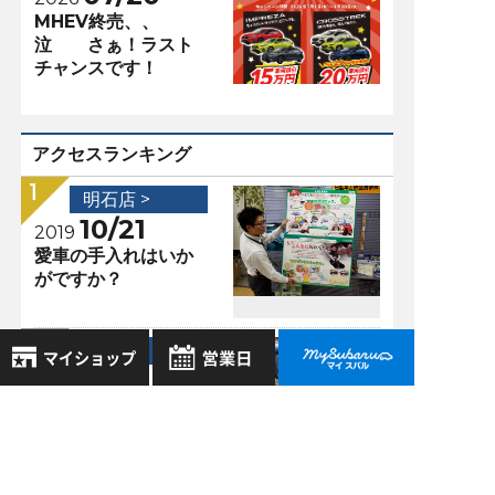
MHEV終売、、
泣 さぁ！ラスト
チャンスです！
アクセスランキング
明石店 >
10/21
2019
愛車の手入れはいか
がですか？
明石店 >
11/27
2017
いつ買うの！？今で
8月
2026年
しょう！〜エクシー
お気に入り店舗
日
月
火
水
木
金
土
ガクロスオーバー7
登録された店舗はありません。
1
編〜
お近くの店舗を検索して、