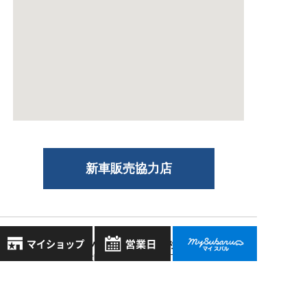
新車販売協力店
スバル近畿株式会社
〒570-0021 大阪府守口市八雲東町1丁目21番23号
8月
2026年
大阪府公安委員会 古物許可証番号 第622290806385号
お気に入り店舗
日
月
火
水
木
金
土