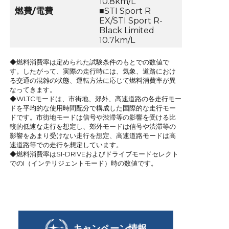
10.8km/L
燃費/電費
■STI Sport R
EX/STI Sport R-
Black Limited
10.7km/L
◆燃料消費率は定められた試験条件のもとでの数値で
す。したがって、実際の走行時には、気象、道路におけ
る交通の混雑の状態、運転方法に応じて燃料消費率が異
なってきます。
◆WLTCモードは、市街地、郊外、高速道路の各走行モー
ドを平均的な使用時間配分で構成した国際的な走行モー
ドです。市街地モードは信号や渋滞等の影響を受ける比
較的低速な走行を想定し、郊外モードは信号や渋滞等の
影響をあまり受けない走行を想定、高速道路モードは高
速道路等での走行を想定しています。
◆燃料消費率はSI-DRIVEおよびドライブモードセレクト
でのI（インテリジェントモード）時の数値です。
キャンペーン情報