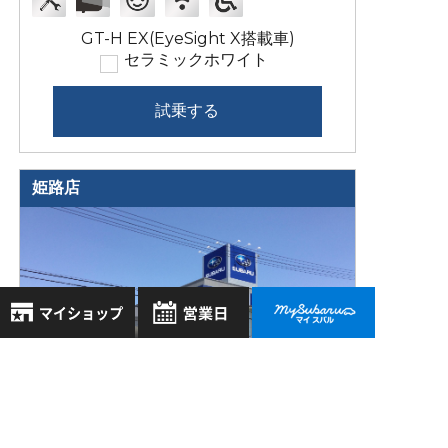
GT-H EX(EyeSight X搭載車)
セラミックホワイト
試乗する
姫路店
8月
2026年
お気に入り店舗
日
月
火
水
木
金
土
登録された店舗はありません。
1
お近くの店舗を検索して、
2
3
4
5
6
7
8