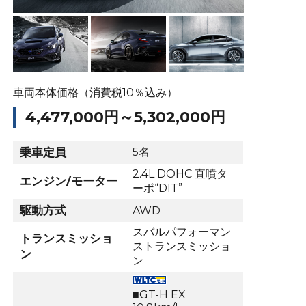
車両本体価格（消費税10％込み）
4,477,000円～5,302,000円
乗車定員
5名
2.4L DOHC 直噴タ
エンジン/モーター
ーボ“DIT”
駆動方式
AWD
スバルパフォーマン
トランスミッショ
ストランスミッショ
ン
ン
■GT-H EX