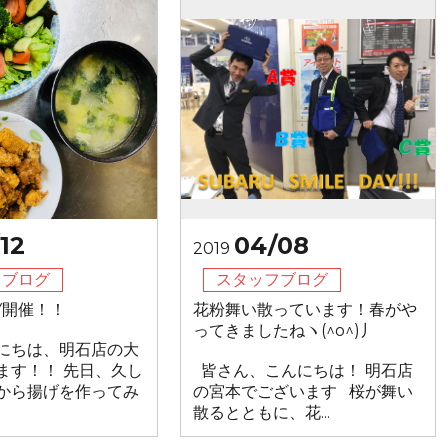
12
04/08
2019
フブログ
スタッフブログ
AY開催！！
花粉舞い散っています！春がや
ってきましたねヽ(^o^)丿
にちは、明石店の大
ます！！ 先日、久し
皆さん、こんにちは！ 明石店
から揚げを作ってみ
の宮本でございます 桜が舞い
散るとともに、花...