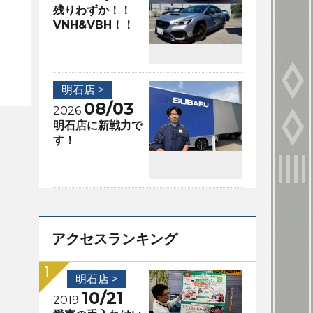
残りわずか！！
VNH&VBH！！
明石店 >
08/03
2026
明石店に新戦力で
す！
アクセスランキング
明石店 >
10/21
2019