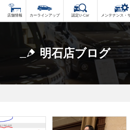
店舗情報
カーラインアップ
認定U-Car
メンテナンス・
ビス
一覧
車検（法定24か月点検）
但馬
プ
法定 12ヶ月 点検
明石店ブログ
播磨
6ヶ月ごとの セーフティ チェック
阪神方面
車検 3ヶ月前 無料診断
神戸方面