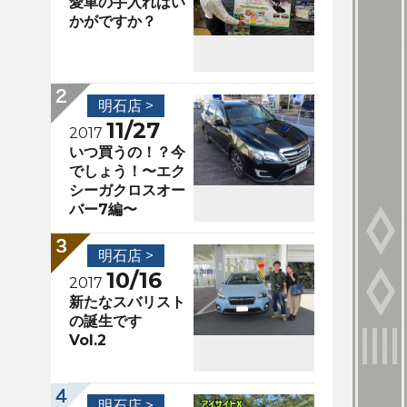
愛車の手入れはい
かがですか？
明石店 >
11/27
2017
いつ買うの！？今
でしょう！〜エク
シーガクロスオー
バー7編〜
明石店 >
10/16
2017
新たなスバリスト
の誕生です
Vol.2
明石店 >