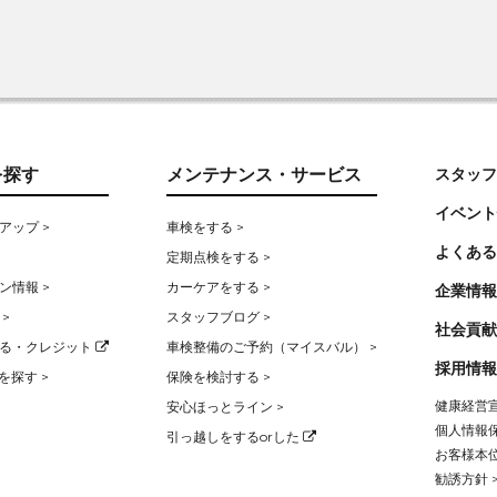
を探す
メンテナンス・サービス
スタッフ
イベント
アップ >
車検をする >
よくある
定期点検をする >
ン情報 >
カーケアをする >
企業情報
>
スタッフブログ >
社会貢献
る・クレジット
車検整備のご予約（マイスバル） >
採用情報
を探す >
保険を検討する >
健康経営宣
安心ほっとライン >
個人情報保
引っ越しをするorした
お客様本位
勧誘方針 