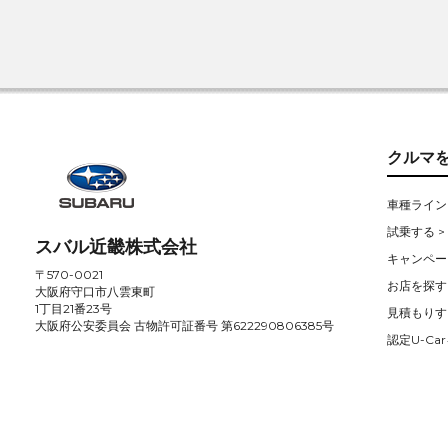
クルマ
車種ライン
試乗する >
スバル近畿株式会社
キャンペー
〒570-0021
お店を探す 
大阪府守口市八雲東町
1丁目21番23号
見積もりす
大阪府公安委員会 古物許可証番号 第622290806385号
認定U-Car