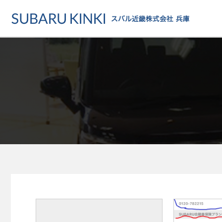
店舗情報
カーラインアップ
メンテナンス・サー
店舗
カーラインアップ一覧
メンテナンス・サービストッ
地域でさがす
乗用車
車検・定期点検をする
地図でさがす
軽自動車
カーケアをする
試乗車でさがす
福祉車両
各種サポート
U-Carでさがす