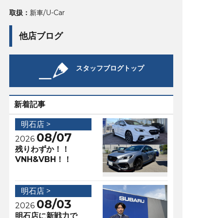
取扱：
新車/U-Car
他店ブログ
スタッフブログトップ
新着記事
明石店 >
08/07
2026
残りわずか！！
VNH&VBH！！
明石店 >
08/03
2026
明石店に新戦力で