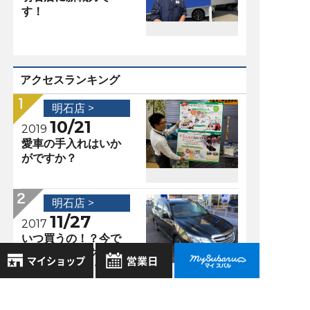
す！
アクセスランキング
明石店 >
10/21
2019
愛車の手入れはいか
がですか？
明石店 >
11/27
2017
いつ買うの！？今で
しょう！〜エクシー
ガクロスオーバー7
編〜
8月
2026年
お気に入り店舗