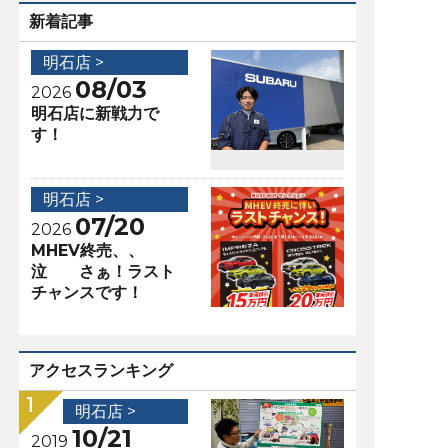
新着記事
明石店 >
08/03
2026
明石店に新戦力で
す！
明石店 >
07/20
2026
MHEV終売、、
泣 さぁ！ラスト
チャンスです！
アクセスランキング
明石店 >
10/21
2019