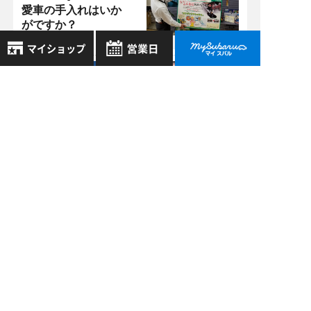
愛車の手入れはいか
がですか？
明石店 >
8月
2026年
11/27
2017
お気に入り店舗
日
月
火
水
木
金
土
いつ買うの！？今で
登録された店舗はありません。
しょう！〜エクシー
1
お近くの店舗を検索して、
ガクロスオーバー7
2
3
4
5
6
7
8
☆マークで登録してください。
編〜
9
10
11
12
13
14
15
16
17
18
19
20
21
22
明石店 >
地域でさがす
10/16
23
24
25
26
27
28
29
2017
新たなスバリストの
30
31
地図でさがす
誕生です Vol.2
全店舗共通定休日
毎週水曜・その他定休日
試乗車でさがす
営業時間：
こちら
よりご覧ください
明石店 >
02/19
定休日一覧を見る
中古車でさがす
2021
アイサイトＸ体感し