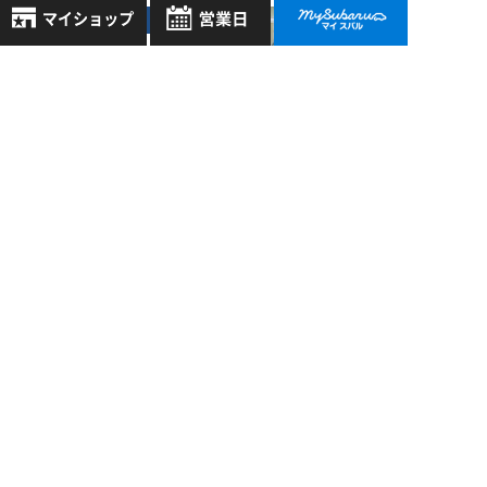
明石店 >
10/16
2017
8月
新たなスバリストの
2026年
お気に入り店舗
誕生です Vol.2
日
月
火
水
木
金
土
登録された店舗はありません。
1
お近くの店舗を検索して、
2
3
4
5
6
7
8
明石店 >
☆マークで登録してください。
9
10
11
12
13
14
15
02/19
2021
16
17
18
19
20
21
22
アイサイトＸ体感し
地域でさがす
てみました！！
23
24
25
26
27
28
29
30
31
地図でさがす
全店舗共通定休日
毎週水曜・その他定休日
試乗車でさがす
過去の記事
営業時間：
こちら
よりご覧ください
定休日一覧を見る
2026年8月
中古車でさがす
2026年7月
2026年6月