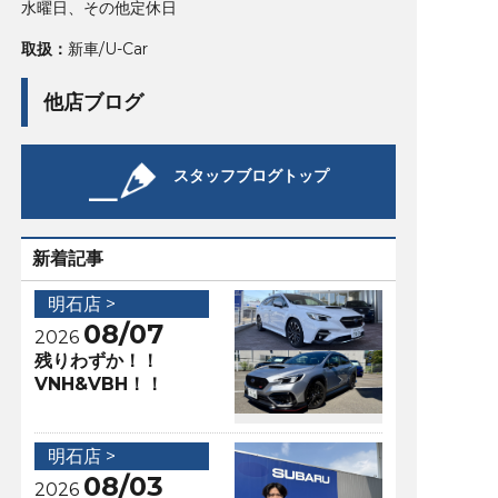
水曜日、その他定休日
取扱：
新車/U-Car
他店ブログ
スタッフブログトップ
新着記事
明石店 >
08/07
2026
残りわずか！！
VNH&VBH！！
明石店 >
08/03
2026