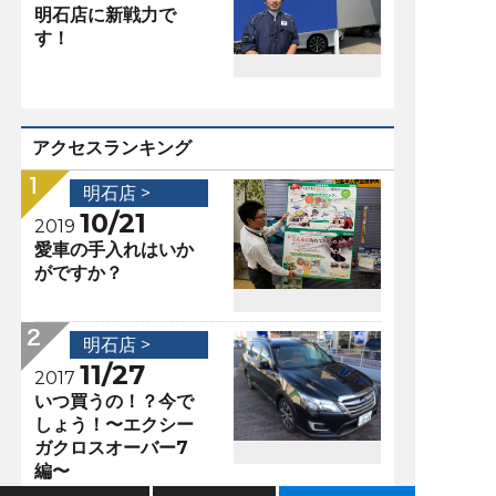
明石店に新戦力で
す！
アクセスランキング
明石店 >
10/21
2019
愛車の手入れはいか
がですか？
明石店 >
11/27
2017
いつ買うの！？今で
しょう！〜エクシー
ガクロスオーバー7
編〜