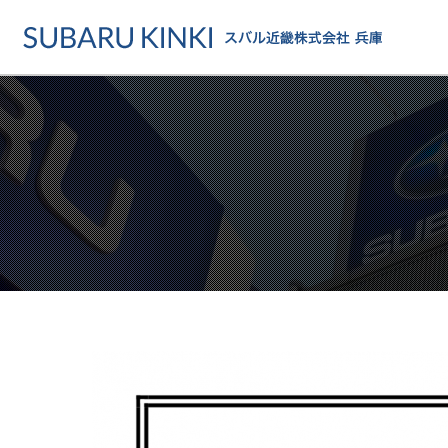
店舗情報
カーラインアップ
メンテナンス・サー
店舗
カーラインアップ一覧
メンテナンス・サービストッ
地域でさがす
乗用車
車検・定期点検をする
地図でさがす
軽自動車
カーケアをする
試乗車でさがす
福祉車両
各種サポート
U-Carでさがす