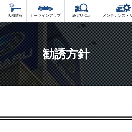
店舗情報
カーラインアップ
認定U-Car
メンテナンス・
ビス
一覧
車検（法定24か月点検）
但馬
プ
法定 12ヶ月 点検
勧誘方針
播磨
6ヶ月ごとの セーフティ チェック
阪神方面
車検 3ヶ月前 無料診断
神戸方面