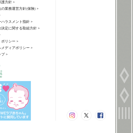
護方針 >
の業務運営方針(保険) >
>
ハラスメント指針 >
の決定に関する取組方針 >
>
ポリシー >
メディアポリシー >
プ >