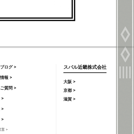
ブログ >
スバル近畿株式会社
情報 >
大阪 >
ご質問 >
京都 >
 >
滋賀 >
 >
 >
言 >