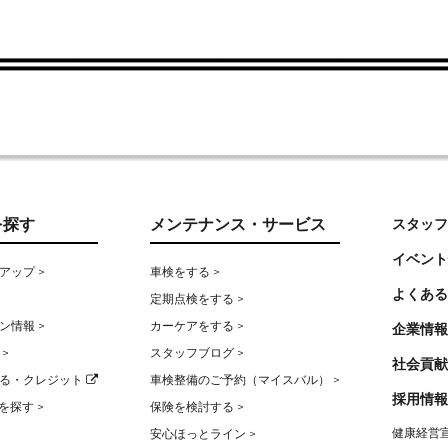
を探す
メンテナンス・サービス
スタッフ
イベント
アップ >
車検をする >
よくある
定期点検をする >
ン情報 >
カーケアをする >
企業情報
>
スタッフブログ >
社会貢献
る・クレジット
車検整備のご予約（マイスバル） >
採用情報
を探す >
保険を検討する >
健康経営宣
安心ほっとライン >