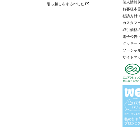
個人情報保
引っ越しをするorした
お客様本位
勧誘方針 
カスタマー
取引価格
電子公告 
クッキー・
ソーシャル
サイトマッ