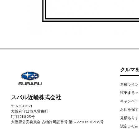
クルマ
車種ライン
試乗する >
スバル近畿株式会社
キャンペー
〒570-0021
お店を探す 
大阪府守口市八雲東町
1丁目21番23号
見積もりす
大阪府公安委員会 古物許可証番号 第622290806385号
認定U-Car