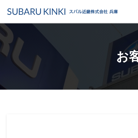
店舗情報
カーラインアップ
メンテナンス・サー
店舗
カーラインアップ一覧
メンテナンス・サービストッ
地域でさがす
お
乗用車
車検・定期点検をする
地図でさがす
軽自動車
カーケアをする
試乗車でさがす
福祉車両
各種サポート
U-Carでさがす