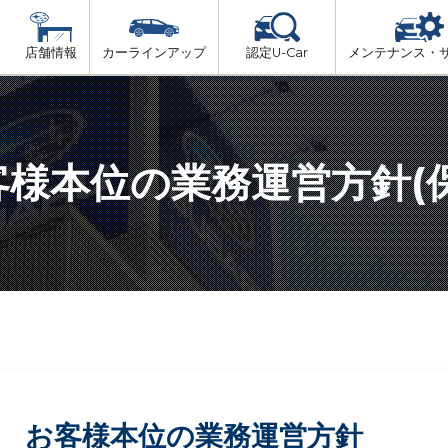
店舗情報
カーラインアップ
認定U-Car
メンテナンス・
ビス
一覧
車検（法定24か月点検）
但馬
プ
法定 12ヶ月 点検
客様本位の業務運営方針(保
播磨
6ヶ月ごとの セーフティ チェック
阪神方面
車検 3ヶ月前 無料診断
神戸方面
お客様本位の業務運営方針