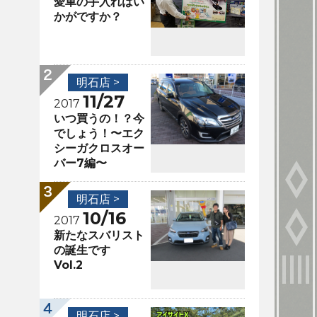
愛車の手入れはい
かがですか？
明石店 >
11/27
2017
いつ買うの！？今
でしょう！〜エク
シーガクロスオー
バー7編〜
明石店 >
10/16
2017
新たなスバリスト
の誕生です
Vol.2
明石店 >