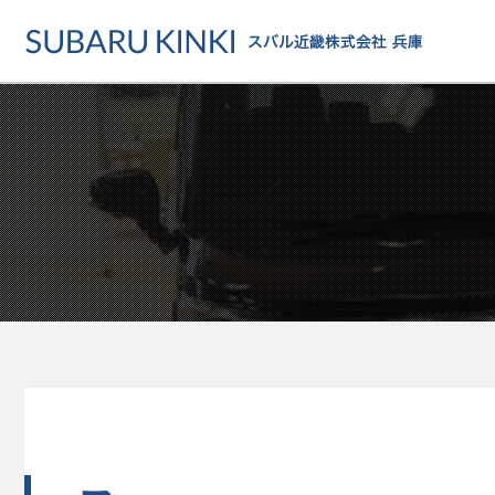
店舗情報
カーラインアップ
メンテナンス・サー
店舗
カーラインアップ一覧
メンテナンス・サービストッ
地域でさがす
乗用車
車検・定期点検をする
地図でさがす
軽自動車
カーケアをする
試乗車でさがす
福祉車両
各種サポート
U-Carでさがす