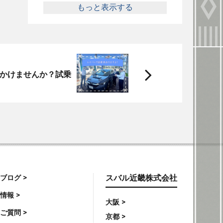
もっと表示する
次
かけませんか？試乗
へ
ブログ >
スバル近畿株式会社
情報 >
大阪 >
ご質問 >
京都 >