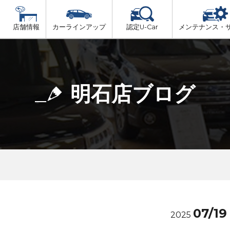
店舗情報
カーラインアップ
認定U-Car
メンテナンス・
ビス
一覧
車検（法定24か月点検）
但馬
プ
法定 12ヶ月 点検
明石店ブログ
播磨
6ヶ月ごとの セーフティ チェック
阪神方面
車検 3ヶ月前 無料診断
神戸方面
07/19
2025