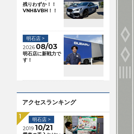
残りわずか！！
VNH&VBH！！
明石店 >
08/03
2026
明石店に新戦力で
す！
アクセスランキング
明石店 >
10/21
2019