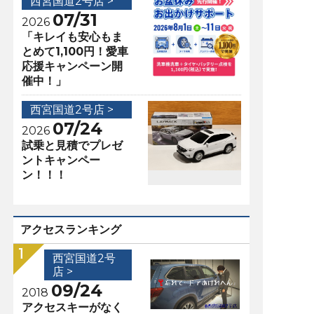
西宮国道2号店 >
07/31
2026
「キレイも安心もま
とめて1,100円！愛車
応援キャンペーン開
催中！」
西宮国道2号店 >
07/24
2026
試乗と見積でプレゼ
ントキャンペー
ン！！！
アクセスランキング
西宮国道2号
店 >
09/24
2018
アクセスキーがなく