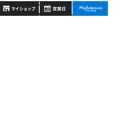
てもドアが開く！？
西宮国道2号
店 >
8月
2026年
06/10
お気に入り店舗
2022
日
月
火
水
木
金
土
※初心者マーク貼り
登録された店舗はありません。
1
付きません
お近くの店舗を検索して、
2
3
4
5
6
7
8
☆マークで登録してください。
9
10
11
12
13
14
15
西宮国道2号
店 >
16
17
18
19
20
21
22
地域でさがす
11/04
23
24
25
26
27
28
29
2018
西宮市 おすすめ アウ
30
31
地図でさがす
トドアショップ
全店舗共通定休日
TENTOS
毎週水曜・その他定休日
試乗車でさがす
西宮国道2号
営業時間：
こちら
よりご覧ください
店 >
定休日一覧を見る
中古車でさがす
10/20
2017
新しい試乗車がやっ
てきました！！