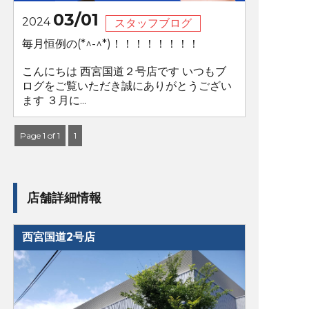
03/01
2024
スタッフブログ
毎月恒例の(*^-^*)！！！！！！！！
こんにちは 西宮国道２号店です いつもブ
ログをご覧いただき誠にありがとうござい
ます ３月に...
Page 1 of 1
1
店舗詳細情報
西宮国道2号店