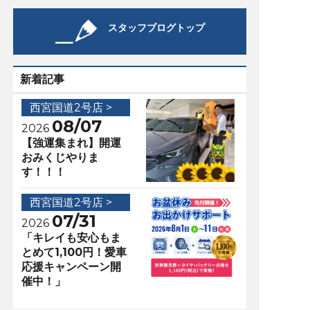
スタッフブログトップ
新着記事
西宮国道2号店 >
08/07
2026
【強運集まれ】開運
おみくじやりま
す！！！
西宮国道2号店 >
07/31
2026
「キレイも安心もま
とめて1,100円！愛車
応援キャンペーン開
催中！」