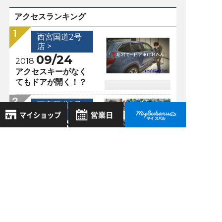
アクセスランキング
西宮国道2号
店 >
09/24
2018
アクセスキーがなく
てもドアが開く！？
西宮国道2号
店 >
06/10
2022
8月
※初心者マーク貼り
2026年
お気に入り店舗
付きません
日
月
火
水
木
金
土
登録された店舗はありません。
1
西宮国道2号
お近くの店舗を検索して、
2
3
4
5
6
7
8
店 >
☆マークで登録してください。
9
10
11
12
13
14
15
11/04
2018
16
17
18
19
20
21
22
西宮市 おすすめ アウ
地域でさがす
トドアショップ
23
24
25
26
27
28
29