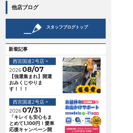
他店ブログ
スタッフブログトップ
新着記事
西宮国道2号店 >
08/07
2026
【強運集まれ】開運
おみくじやりま
す！！！
西宮国道2号店 >
07/31
2026
「キレイも安心もま
とめて1,100円！愛車
応援キャンペーン開