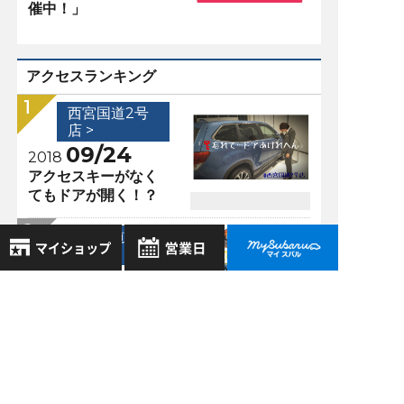
催中！」
アクセスランキング
西宮国道2号
店 >
09/24
2018
アクセスキーがなく
てもドアが開く！？
西宮国道2号
店 >
06/10
2022
8月
2026年
※初心者マーク貼り
お気に入り店舗
日
月
火
水
木
金
土
付きません
登録された店舗はありません。
1
お近くの店舗を検索して、
西宮国道2号
2
3
4
5
6
7
8
☆マークで登録してください。
店 >
9
10
11
12
13
14
15
11/04