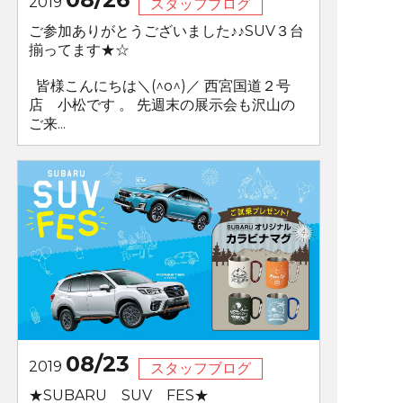
2019
スタッフブログ
ご参加ありがとうございました♪♪SUV３台
揃ってます★☆
皆様こんにちは＼(^o^)／ 西宮国道２号
店 小松です 。 先週末の展示会も沢山の
ご来...
08/23
2019
スタッフブログ
★SUBARU SUV FES★