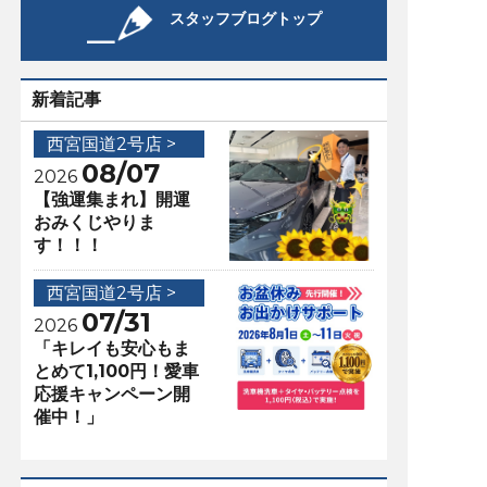
スタッフブログトップ
新着記事
西宮国道2号店 >
08/07
2026
【強運集まれ】開運
おみくじやりま
す！！！
西宮国道2号店 >
07/31
2026
「キレイも安心もま
とめて1,100円！愛車
応援キャンペーン開
催中！」