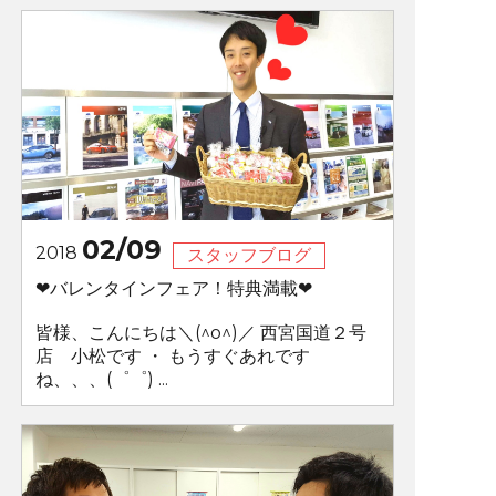
02/09
2018
スタッフブログ
❤バレンタインフェア！特典満載❤
皆様、こんにちは＼(^o^)／ 西宮国道２号
店 小松です ・ もうすぐあれです
ね、、、(゜゜) ...