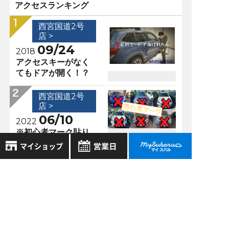
アクセスランキング
西宮国道2号
店 >
09/24
2018
アクセスキーがなく
てもドアが開く！？
西宮国道2号
店 >
06/10
2022
※初心者マーク貼り
付きません
西宮国道2号
8月
2026年
店 >
お気に入り店舗
日
月
火
水
木
金
土
11/04
2018
登録された店舗はありません。
1
西宮市 おすすめ アウ
お近くの店舗を検索して、
2
3
4
5
6
7
8
トドアショップ
☆マークで登録してください。
TENTOS
9
10
11
12
13
14
15