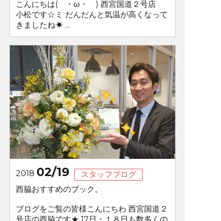
こんにちは( ・ω・ ) 西宮国道２号店
小松です☆ミ だんだんと気温が高くなって
きましたね☀ ...
02/19
2018
スタッフブログ
西脇おすすめのブック。
ブログをご覧の皆様こんにちわ 西宮国道２
号店の西脇です★ 17日・１８日も数多くの