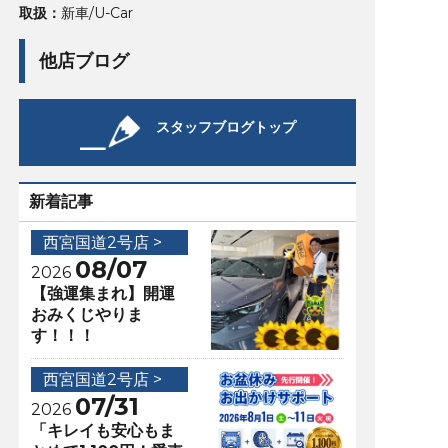
取扱：
新車/U-Car
他店ブログ
スタッフブログトップ
新着記事
西宮国道2号店 >
08/07
2026
【強運集まれ】開運
おみくじやりま
す！！！
西宮国道2号店 >
07/31
2026
「キレイも安心もま