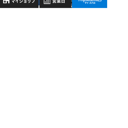
店 >
11/04
2018
8月
2026年
西宮市 おすすめ アウ
お気に入り店舗
トドアショップ
日
月
火
水
木
金
土
TENTOS
登録された店舗はありません。
1
お近くの店舗を検索して、
2
3
4
5
6
7
8
西宮国道2号
☆マークで登録してください。
店 >
9
10
11
12
13
14
15
10/20
16
17
18
19
20
21
22
2017
地域でさがす
新しい試乗車がやっ
23
24
25
26
27
28
29
てきました！！
30
31
地図でさがす
全店舗共通定休日
毎週水曜・その他定休日
試乗車でさがす
過去の記事
営業時間：
こちら
よりご覧ください
2026年8月
定休日一覧を見る
中古車でさがす
2026年7月
2026年6月