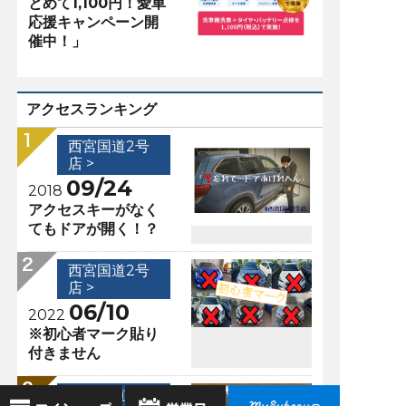
とめて1,100円！愛車
応援キャンペーン開
催中！」
アクセスランキング
西宮国道2号
店 >
09/24
2018
アクセスキーがなく
てもドアが開く！？
西宮国道2号
店 >
06/10
2022
※初心者マーク貼り
付きません
西宮国道2号