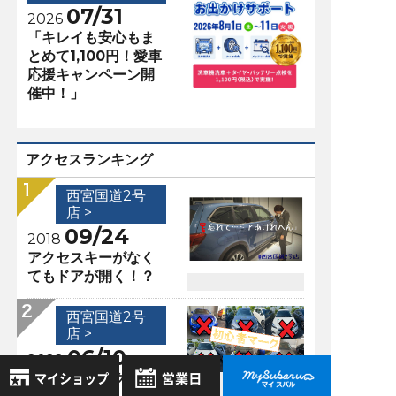
07/31
2026
「キレイも安心もま
とめて1,100円！愛車
応援キャンペーン開
催中！」
アクセスランキング
西宮国道2号
店 >
09/24
2018
アクセスキーがなく
てもドアが開く！？
西宮国道2号
店 >
06/10
2022
※初心者マーク貼り