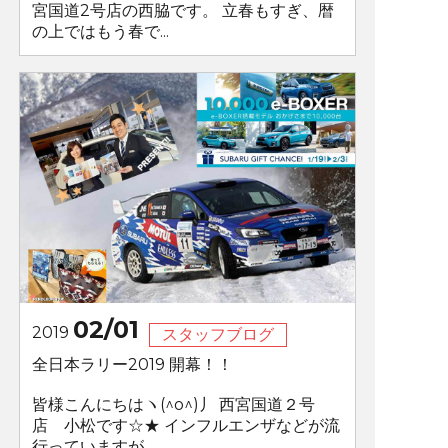
宮国道2号店の西脇です。 立春もすぎ、暦
の上ではもう春で...
02/01
2019
スタッフブログ
全日本ラリー2019 開幕！！
皆様こんにちはヽ(^o^)丿 西宮国道２号
店 小松です☆★ インフルエンザなどが流
行っていますが ...