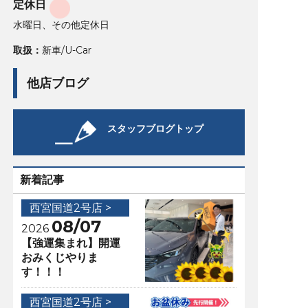
定休日
水曜日、その他定休日
取扱：
新車/U-Car
他店ブログ
スタッフブログトップ
新着記事
西宮国道2号店 >
08/07
2026
【強運集まれ】開運
おみくじやりま
す！！！
西宮国道2号店 >