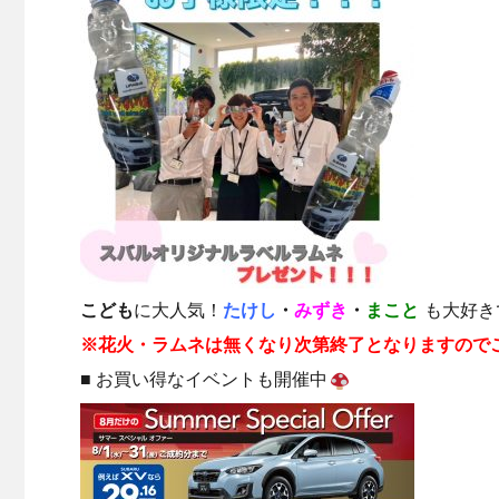
こども
に大人気！
たけし
・
みずき
・
まこと
も大好き
※花火・ラムネは無くなり次第終了となりますので
■ お買い得なイベントも開催中