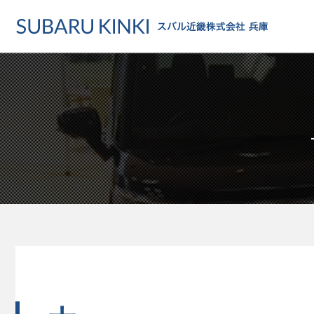
店舗情報
カーラインアップ
メンテナンス・サー
店舗
カーラインアップ一覧
メンテナンス・サービストッ
地域でさがす
乗用車
車検・定期点検をする
地図でさがす
軽自動車
カーケアをする
試乗車でさがす
福祉車両
各種サポート
U-Carでさがす