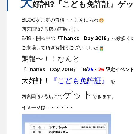
大
好評!?『こども免許証』ゲ
BLOGをご覧の皆様・・こんにちわ
西宮国道2号店の西脇です。
8/18～開催中の
『Thanks Day 2018』
へ数多く
ご来場して頂き有難うございました
朗報〜！！なんと
『Thanks Day 2018』
8/
25
・
26
限定イベン
大好評！
『こども免許証』
を
ゲット
西宮国道2号店にて
できます。
イメージは・・・・・・