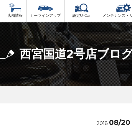
店舗情報
カーラインアップ
認定U-Car
メンテナンス・
ビス
一覧
車検（法定24か月点検）
但馬
プ
法定 12ヶ月 点検
西宮国道2号店ブロ
播磨
6ヶ月ごとの セーフティ チェック
阪神方面
車検 3ヶ月前 無料診断
神戸方面
08/20
2018