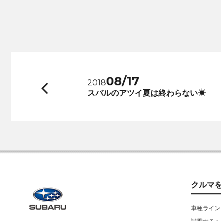
08/17
2018
前
スバルのアツイ夏は終わらない☀
へ
クルマ
車種ライン