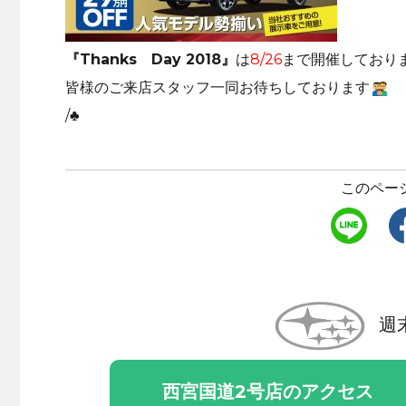
『Thanks Day 2018』
は
8/26
まで開催しており
皆様のご来店スタッフ一同お待ちしております
/♣
このペー
週
西宮国道2号店のアクセス