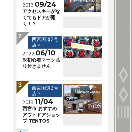
09/24
2018
アクセスキーがな
くてもドアが開
く！？
西宮国道2号
店 >
06/10
2022
※初心者マーク貼
り付きません
西宮国道2号
店 >
11/04
2018
西宮市 おすすめ
アウトドアショッ
プ TENTOS