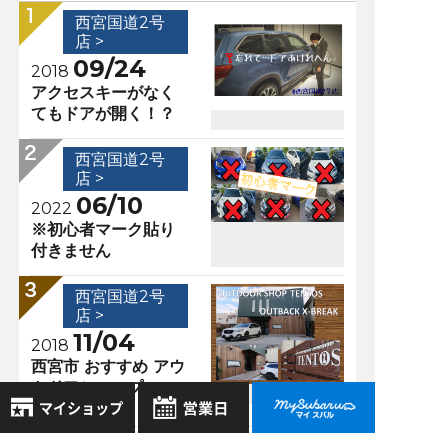
西宮国道2号
店 >
09/24
2018
アクセスキーがなく
てもドアが開く！？
西宮国道2号
店 >
06/10
2022
※初心者マーク貼り
付きません
西宮国道2号
店 >
11/04
2018
西宮市 おすすめ アウ
トドアショップ
TENTOS
西宮国道2号