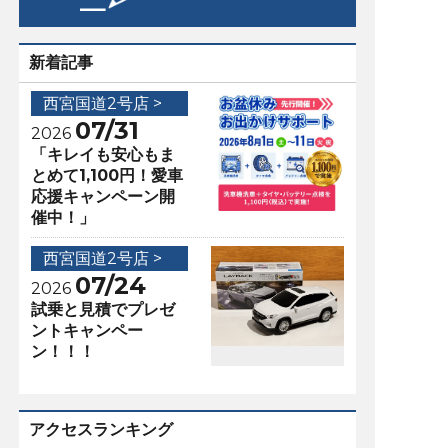
新着記事
西宮国道2号店 >
07/31
2026
「キレイも安心もま
とめて1,100円！愛車
応援キャンペーン開
催中！」
西宮国道2号店 >
07/24
2026
試乗と見積でプレゼ
ントキャンペー
ン！！！
アクセスランキング