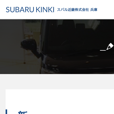
店舗情報
カーラインアップ
メンテナンス・サー
店舗
カーラインアップ一覧
メンテナンス・サービストッ
地域でさがす
乗用車
車検・定期点検をする
地図でさがす
軽自動車
カーケアをする
試乗車でさがす
福祉車両
各種サポート
U-Carでさがす