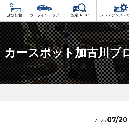
店舗情報
カーラインアップ
認定U-Car
メンテナンス・
ビス
一覧
車検（法定24か月点検）
但馬
プ
法定 12ヶ月 点検
カースポット加古川ブ
播磨
6ヶ月ごとの セーフティ チェック
阪神方面
車検 3ヶ月前 無料診断
神戸方面
07/20
2025