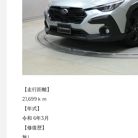
【走行距離】
21,699ｋｍ
【年式】
令和 6年3月
【修復歴】
無し