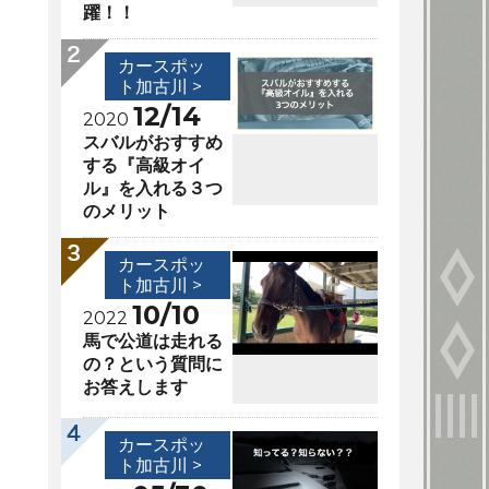
躍！！
カースポッ
ト加古川 >
12/14
2020
スバルがおすすめ
する『高級オイ
ル』を入れる３つ
のメリット
カースポッ
ト加古川 >
10/10
2022
馬で公道は走れる
の？という質問に
お答えします
カースポッ
ト加古川 >