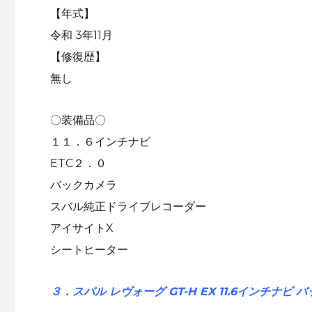
【年式】
令和 3年11月
【修復歴】
無し
〇装備品〇
１１．６インチナビ
ETC２．０
バックカメラ
スバル純正ドライブレコーダー
アイサイトX
シートヒーター
３．スバル レヴォーグ GT-H EX 11.6インチナビ 