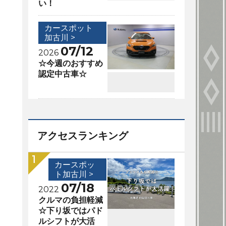
い！
カースポット
加古川 >
07/12
2026
☆今週のおすすめ
認定中古車☆
アクセスランキング
カースポッ
ト加古川 >
07/18
2022
クルマの負担軽減
☆下り坂ではパド
ルシフトが大活