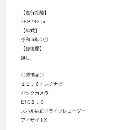
【走行距離】
26,879ｋｍ
【年式】
令和 4年10月
【修復歴】
無し
〇装備品〇
１１．６インチナビ
バックカメラ
ETC２．０
スバル純正ドライブレコーダー
アイサイトX