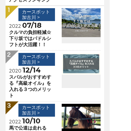
カースポット
加古川 >
07/18
2022
クルマの負担軽減☆
下り坂ではパドルシ
フトが大活躍！！
カースポット
加古川 >
12/14
2020
スバルがおすすめす
る『高級オイル』を
入れる３つのメリッ
ト
カースポット
加古川 >
10/10
2022
馬で公道は走れる