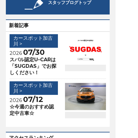
スタッフブログトップ
新着記事
カースポット加古
川 >
07/30
2026
スバル認定U-CARは
「SUGDAS」でお探
しください！
カースポット加古
川 >
07/12
2026
☆今週のおすすめ認
定中古車☆
アクセスランキング