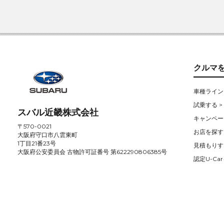
クルマ
車種ライン
試乗する >
スバル近畿株式会社
キャンペー
〒570-0021
お店を探す 
大阪府守口市八雲東町
1丁目21番23号
見積もりす
大阪府公安委員会 古物許可証番号 第622290806385号
認定U-Car