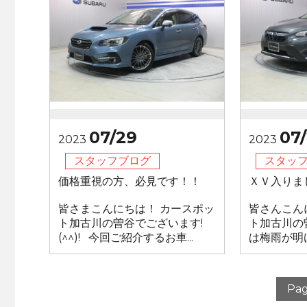
07/29
07
2023
2023
スタッフブログ
スタッ
価格重視の方、必見です！！
ＸＶ入りま
皆さまこんにちは！ カースポッ
皆さんこん
ト加古川の曽谷でございます!
ト加古川の曽
(^^)! 今回ご紹介するお車...
は梅雨が明け
Pag