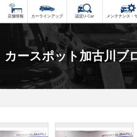
店舗情報
カーラインアップ
認定U-Car
メンテナンス・
ビス
一覧
車検（法定24か月点検）
但馬
プ
法定 12ヶ月 点検
カースポット加古川ブ
播磨
6ヶ月ごとの セーフティ チェック
阪神方面
車検 3ヶ月前 無料診断
神戸方面