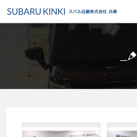
店舗情報
カーラインアップ
メンテナンス・サー
店舗
カーラインアップ一覧
メンテナンス・サービストッ
地域でさがす
乗用車
車検・定期点検をする
地図でさがす
軽自動車
カーケアをする
試乗車でさがす
福祉車両
各種サポート
U-Carでさがす