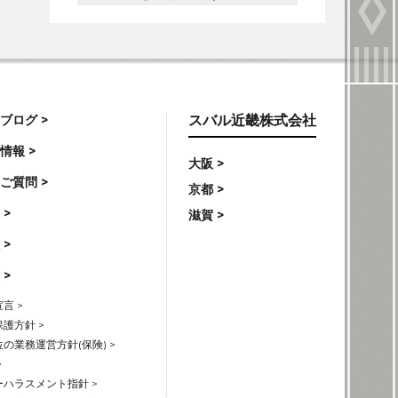
ブログ >
スバル近畿株式会社
情報 >
大阪 >
ご質問 >
京都 >
 >
滋賀 >
 >
 >
言 >
護方針 >
の業務運営方針(保険) >
>
ハラスメント指針 >