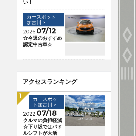
い！
カースポット
加古川 >
07/12
2026
☆今週のおすすめ
認定中古車☆
アクセスランキング
カースポッ
ト加古川 >
07/18
2022
クルマの負担軽減
☆下り坂ではパド
ルシフトが大活