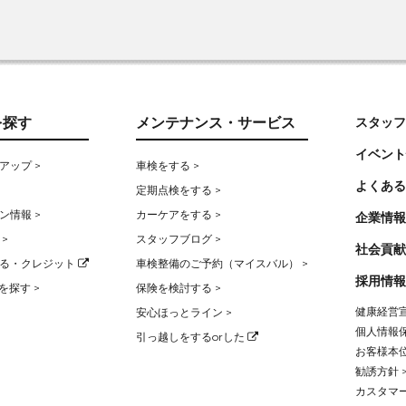
を探す
メンテナンス・サービス
スタッフ
イベント
アップ >
車検をする >
よくある
定期点検をする >
ン情報 >
カーケアをする >
企業情報
>
スタッフブログ >
社会貢献
る・クレジット
車検整備のご予約（マイスバル） >
採用情報
を探す >
保険を検討する >
健康経営宣
安心ほっとライン >
個人情報保
引っ越しをするorした
お客様本位
勧誘方針 
カスタマー