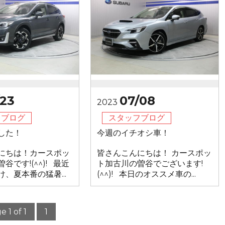
/23
07/08
2023
フブログ
スタッフブログ
した！
今週のイチオシ車！
にちは！カースポッ
皆さんこんにちは！ カースポッ
谷です!(^^)! 最近
ト加古川の曽谷でございます!
、夏本番の猛暑...
(^^)! 本日のオススメ車の...
e 1 of 1
1