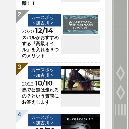
躍！！
カースポッ
ト加古川 >
12/14
2020
スバルがおすすめ
する『高級オイ
ル』を入れる３つ
のメリット
カースポッ
ト加古川 >
10/10
2022
馬で公道は走れる
の？という質問に
お答えします
カースポッ
ト加古川 >