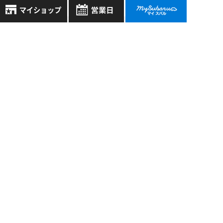
過去の記事
8月
2026年
お気に入り店舗
日
月
火
水
木
金
土
2026年7月
登録された店舗はありません。
1
お近くの店舗を検索して、
2026年6月
2
3
4
5
6
7
8
☆マークで登録してください。
9
10
11
12
13
14
15
2026年5月
16
17
18
19
20
21
22
2026年4月
地域でさがす
23
24
25
26
27
28
29
30
31
もっと表示する
地図でさがす
全店舗共通定休日
毎週水曜・その他定休日
試乗車でさがす
営業時間：
こちら
よりご覧ください
定休日一覧を見る
中古車でさがす
スバル近畿株式会社
〒570-0021 大阪府守口市八雲東町1丁目21番23号
大阪府公安委員会 古物許可証番号 第622290806385号