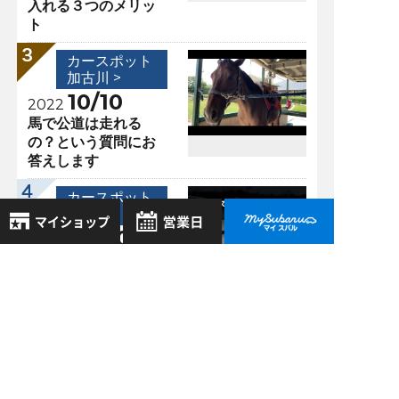
入れる３つのメリッ
ト
カースポット
加古川 >
10/10
2022
馬で公道は走れる
の？という質問にお
答えします
カースポット
加古川 >
05/30
2022
【ちょっと豆知識】
8月
2026年
ボンネットに穴が開
お気に入り店舗
日
月
火
水
木
金
土
いているスバル車が
登録された店舗はありません。
1
あるワケ
お近くの店舗を検索して、
2
3
4
5
6
7
8
☆マークで登録してください。
9
10
11
12
13
14
15
過去の記事
16
17
18
19
20
21
22