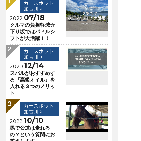
カースポット
加古川 >
07/18
2022
クルマの負担軽減☆
下り坂ではパドルシ
フトが大活躍！！
カースポット
加古川 >
12/14
2020
スバルがおすすめす
る『高級オイル』を
入れる３つのメリッ
ト
カースポット
加古川 >
10/10
2022
馬で公道は走れる
の？という質問にお