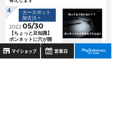
答えします
カースポット
加古川 >
05/30
2022
【ちょっと豆知識】
ボンネットに穴が開
いているスバル車が
あるワケ
8月
2026年
お気に入り店舗
日
月
火
水
木
金
土
過去の記事
登録された店舗はありません。
1
2026年7月
お近くの店舗を検索して、
2
3
4
5
6
7
8
☆マークで登録してください。
2026年6月
9
10
11
12
13
14
15
16
17
18
19
20
21
22
2026年5月
地域でさがす
23
24
25
26
27
28
29
2026年4月
30
31
地図でさがす
もっと表示する
全店舗共通定休日