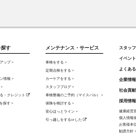
を探す
メンテナンス・サービス
スタッフ
イベント
アップ >
車検をする >
よくある
定期点検をする >
ン情報 >
カーケアをする >
企業情報
>
スタッフブログ >
社会貢献
る・クレジット
車検整備のご予約（マイスバル） >
採用情報
を探す >
保険を検討する >
健康経営宣
安心ほっとライン >
個人情報保
引っ越しをするorした
お客様本位
勧誘方針 