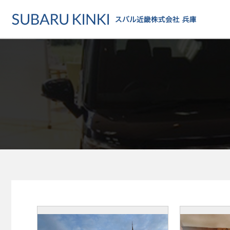
店舗情報
カーラインアップ
メンテナンス・サー
店舗
カーラインアップ一覧
メンテナンス・サービストッ
地域でさがす
乗用車
車検・定期点検をする
地図でさがす
軽自動車
カーケアをする
試乗車でさがす
福祉車両
各種サポート
U-Carでさがす