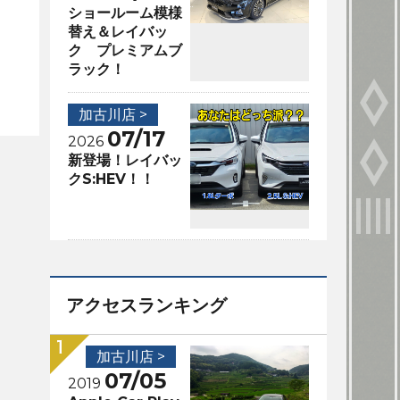
ショールーム模様
替え＆レイバッ
ク プレミアムブ
ラック！
加古川店 >
07/17
2026
新登場！レイバッ
クS:HEV！！
アクセスランキング
加古川店 >
07/05
2019