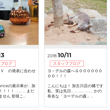
13
10/11
2018
フブログ
スタッフブログ
ＸＶ の発表に合わせ
ヨ－デルの森へＧＯＯＯＯＯＯ
ＯＯ！！！
anceの展示車が… 加
こんにちは！ 加古川店の橘です
！！！ … … … まだ
私、実は先日… … …… ……… かの
せん 皆様こ...
有名な「ヨーデルの森」...