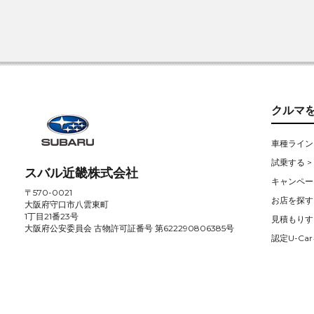
クルマ
車種ライン
試乗する >
スバル近畿株式会社
キャンペー
〒570-0021
お店を探す 
大阪府守口市八雲東町
1丁目21番23号
見積もりす
大阪府公安委員会 古物許可証番号 第622290806385号
認定U-Car