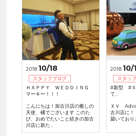
10/18
10/
2018
2018
スタッフブログ
スタッ
ＨＡＰＰＹ ＷＥＤＤＩＮＧ
#新型 #
マーキー！！！
て…
こんにちは！加古川店の癒しの
ＸＶ Adv
天使、橘でございます このた
古川店に！！
び、おめでたいこと続きの加古
届いておりま
川店に新た...