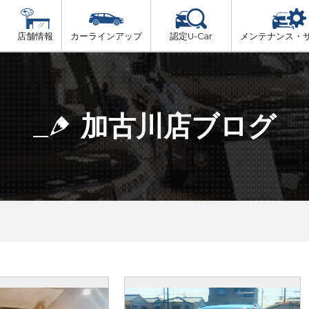
店舗情報
カーラインアップ
認定U-Car
メンテナンス・
ビス
一覧
車検（法定24か月点検）
但馬
プ
法定 12ヶ月 点検
加古川店ブログ
播磨
6ヶ月ごとの セーフティ チェック
阪神方面
車検 3ヶ月前 無料診断
神戸方面