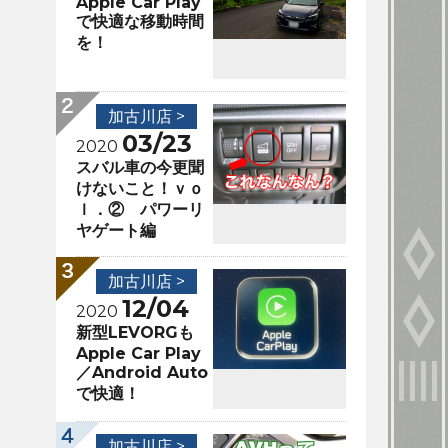
Apple Car Play
で快適な移動時間
を！
加古川店 >
03/23
2020
スバル車の今更聞
けないこと！ｖｏ
ｌ．② パワーリ
ヤゲート編
加古川店 >
12/04
2020
新型LEVORGも
Apple Car Play
／Android Auto
で快適！
加古川店 >