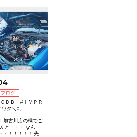
04
フブログ
#ＧＤＢ #ＩＭＰＲ
オワタ＼o／
！加古川店の橘でご
なんと・・・ なん
・・！！！！！ 先