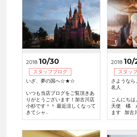
10/30
10/
2018
2018
スタッフブログ
スタッ
いざ、夢の国へ☆★☆
さようなら
名人
いつも当店ブログをご覧頂きあ
りがとうございます！加古川店
こんにちは
小杉です＾＾ 最近涼しくなって
天使 橘 
きてシャ...
ます 加古川