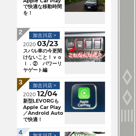
Apple Car Play
で快適な移動時間
を！
加古川店 >
03/23
2020
スバル車の今更聞
けないこと！ｖｏ
ｌ．② パワーリ
ヤゲート編
加古川店 >
12/04
2020
新型LEVORGも
Apple Car Play
／Android Auto
で快適！
加古川店 >