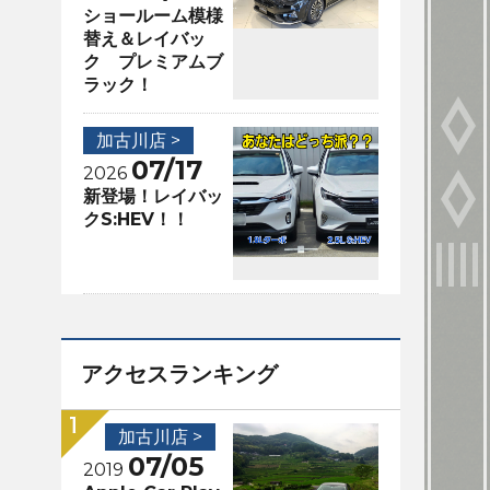
ショールーム模様
替え＆レイバッ
ク プレミアムブ
ラック！
加古川店 >
07/17
2026
新登場！レイバッ
クS:HEV！！
アクセスランキング
加古川店 >
07/05
2019