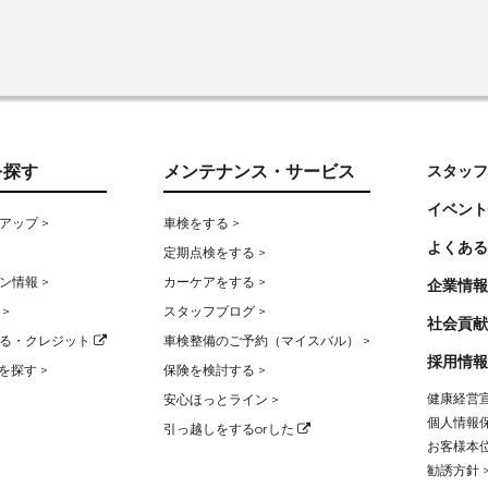
を探す
メンテナンス・サービス
スタッフ
イベント
アップ >
車検をする >
よくある
定期点検をする >
ン情報 >
カーケアをする >
企業情報
>
スタッフブログ >
社会貢献
る・クレジット
車検整備のご予約（マイスバル） >
採用情報
を探す >
保険を検討する >
健康経営宣
安心ほっとライン >
個人情報保
引っ越しをするorした
お客様本位
勧誘方針 