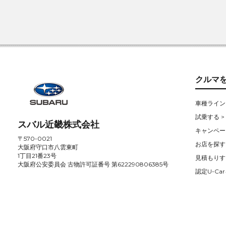
クルマ
車種ライン
試乗する >
スバル近畿株式会社
キャンペー
〒570-0021
お店を探す 
大阪府守口市八雲東町
1丁目21番23号
見積もりす
大阪府公安委員会 古物許可証番号 第622290806385号
認定U-Car