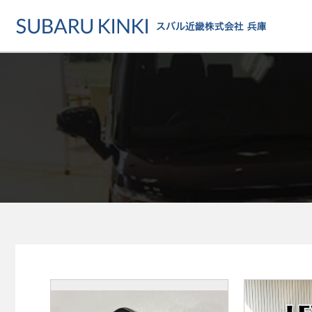
店舗情報
カーラインアップ
メンテナンス・サー
店舗
カーラインアップ一覧
メンテナンス・サービストッ
地域でさがす
乗用車
車検・定期点検をする
地図でさがす
軽自動車
カーケアをする
試乗車でさがす
福祉車両
各種サポート
U-Carでさがす