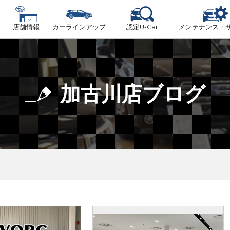
店舗情報
カーラインアップ
認定U-Car
メンテナンス・
ビス
一覧
車検（法定24か月点検）
但馬
プ
法定 12ヶ月 点検
加古川店ブログ
播磨
6ヶ月ごとの セーフティ チェック
阪神方面
車検 3ヶ月前 無料診断
神戸方面