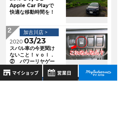
Apple Car Playで
快適な移動時間を！
加古川店 >
03/23
2020
スバル車の今更聞け
ないこと！ｖｏｌ．
② パワーリヤゲー
ト編
加古川店 >
12/04
8月
2026年
2020
お気に入り店舗
新型LEVORGも
日
月
火
水
木
金
土
Apple Car Play／
登録された店舗はありません。
1
Android Autoで快
お近くの店舗を検索して、
2
3
4
5
6
7
8
適！
☆マークで登録してください。
9
10
11
12
13
14
15
加古川店 >
16
17
18
19
20
21
22
地域でさがす
03/16
2020
23
24
25
26
27
28
29