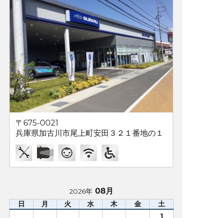
〒675-0021
兵庫県加古川市尾上町安田３２１番地の１
08月
2026年
日
月
火
水
木
金
土
1