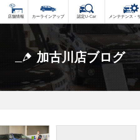
店舗情報
カーラインアップ
認定U-Car
メンテナンス・
ビス
一覧
車検（法定24か月点検）
但馬
プ
法定 12ヶ月 点検
加古川店ブログ
播磨
6ヶ月ごとの セーフティ チェック
阪神方面
車検 3ヶ月前 無料診断
神戸方面