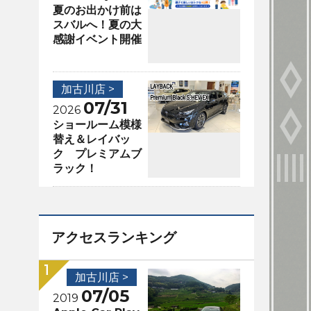
夏のお出かけ前は
スバルへ！夏の大
感謝イベント開催
加古川店 >
07/31
2026
ショールーム模様
替え＆レイバッ
ク プレミアムブ
ラック！
アクセスランキング
加古川店 >
07/05
2019