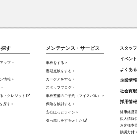
を探す
メンテナンス・サービス
スタッフ
イベント
アップ >
車検をする >
よくある
定期点検をする >
ン情報 >
カーケアをする >
企業情報
>
スタッフブログ >
社会貢献
る・クレジット
車検整備のご予約（マイスバル） >
採用情報
を探す >
保険を検討する >
健康経営宣
安心ほっとライン >
個人情報保
引っ越しをするorした
お客様本位
勧誘方針 