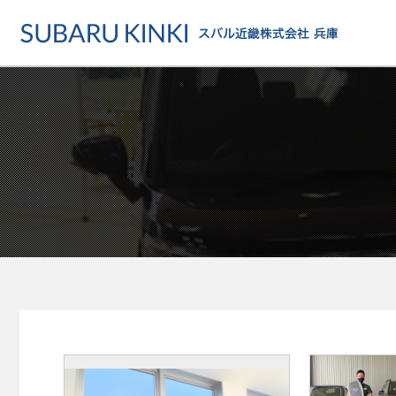
店舗情報
カーラインアップ
メンテナンス・サー
店舗
カーラインアップ一覧
メンテナンス・サービストッ
地域でさがす
乗用車
車検・定期点検をする
地図でさがす
軽自動車
カーケアをする
試乗車でさがす
福祉車両
各種サポート
U-Carでさがす