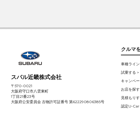
クルマ
車種ライン
試乗する >
スバル近畿株式会社
キャンペー
〒570-0021
お店を探す 
大阪府守口市八雲東町
1丁目21番23号
見積もりす
大阪府公安委員会 古物許可証番号 第622290806385号
認定U-Car