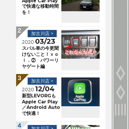
Apple Car Play
で快適な移動時間
を！
加古川店 >
03/23
2020
スバル車の今更聞
けないこと！ｖｏ
ｌ．② パワーリ
ヤゲート編
加古川店 >
12/04
2020
新型LEVORGも
Apple Car Play
／Android Auto
で快適！
加古川店 >