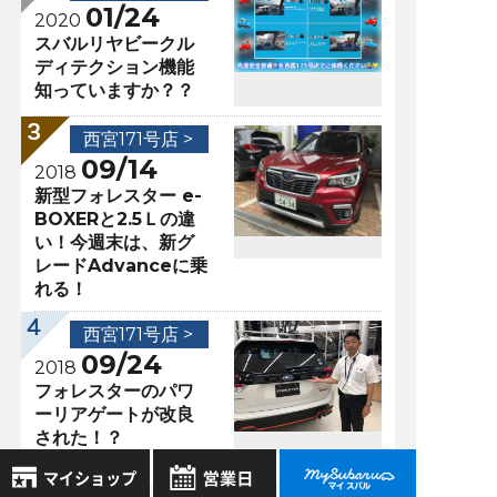
01/24
2020
スバルリヤビークル
ディテクション機能
知っていますか？？
西宮171号店 >
09/14
2018
新型フォレスター e-
BOXERと2.5Ｌの違
い！今週末は、新グ
レードAdvanceに乗
れる！
西宮171号店 >
09/24
2018
フォレスターのパワ
ーリアゲートが改良
された！？