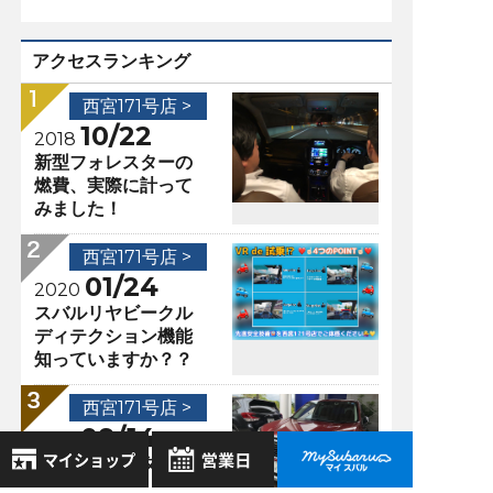
アクセスランキング
西宮171号店 >
10/22
2018
新型フォレスターの
燃費、実際に計って
みました！
西宮171号店 >
01/24
2020
スバルリヤビークル
ディテクション機能
知っていますか？？
西宮171号店 >
09/14
2018
新型フォレスター e-
BOXERと2.5Ｌの違