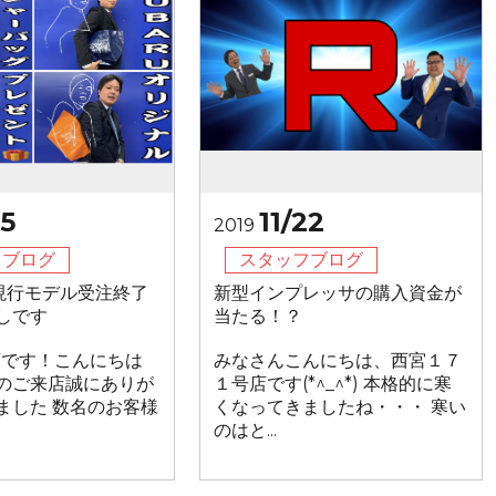
25
11/22
2019
フブログ
スタッフブログ
I 現行モデル受注終了
新型インプレッサの購入資金が
しです
当たる！？
号店です！こんにちは
みなさんこんにちは、西宮１７
のご来店誠にありが
１号店です(*^_^*) 本格的に寒
ました 数名のお客様
くなってきましたね・・・ 寒い
のはと...