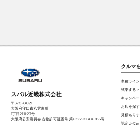
クルマ
車種ライン
試乗する >
スバル近畿株式会社
キャンペー
〒570-0021
お店を探す 
大阪府守口市八雲東町
1丁目21番23号
見積もりす
大阪府公安委員会 古物許可証番号 第622290806385号
認定U-Car