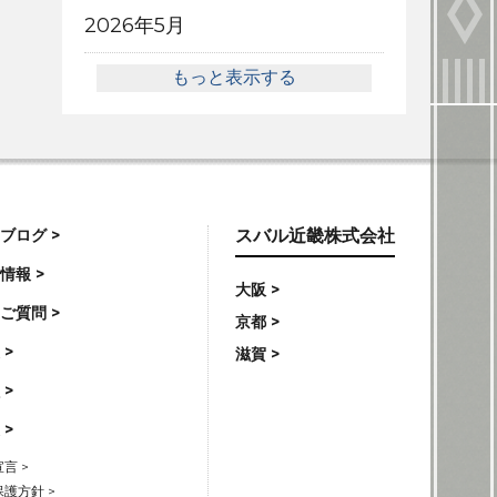
2026年5月
もっと表示する
ブログ >
スバル近畿株式会社
情報 >
大阪 >
ご質問 >
京都 >
 >
滋賀 >
 >
 >
言 >
護方針 >