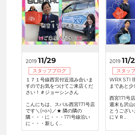
11/29
11/
2019
2019
スタッフブログ
スタッ
１７１号線西宮付近混み合いま
WRX ST
すのでお気をつけてご来店くだ
まであと少
さい！＃ジョーシンさん
西宮171
こんにちは、スバル西宮171号店
週末も沢山
です＼(^o^)／★ 隣の隣の
とうござい
隣・・・に・・・171号線沿い
にＶＲ...
に・・・新しく...