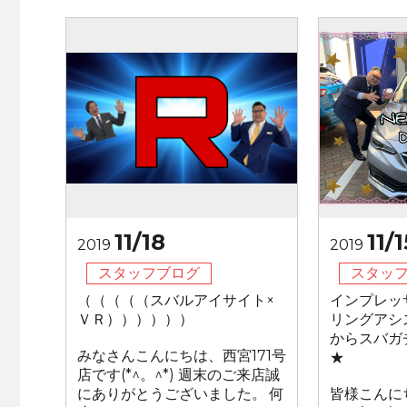
11/18
11/1
2019
2019
スタッフブログ
スタッ
（（（（（スバルアイサイト×
インプレッ
ＶＲ））））））
リングアシ
からスバガ
みなさんこんにちは、西宮171号
★
店です(*^。^*) 週末のご来店誠
にありがとうございました。 何
皆様こんに