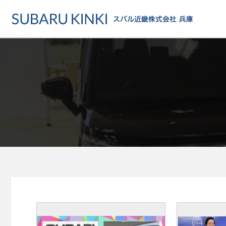
店舗情報
カーラインアップ
メンテナンス・サー
店舗
カーラインアップ一覧
メンテナンス・サービストッ
地域でさがす
乗用車
車検・定期点検をする
地図でさがす
軽自動車
カーケアをする
試乗車でさがす
福祉車両
各種サポート
U-Carでさがす