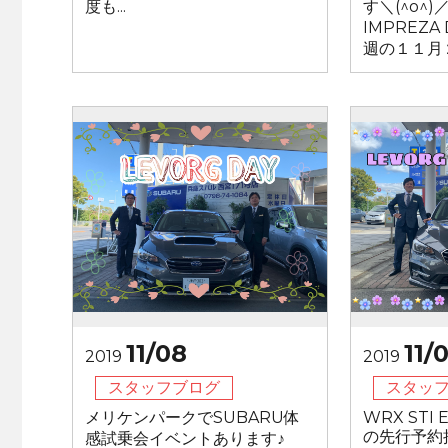
度も...
す＼(^o^
IMPREZA 
週の１１月２４
11/08
11/
2019
2019
スタッフブログ
スタッ
メリケンパークでSUBARU体
WRX STI EJ
の先行予約
感試乗会イベントあります♪