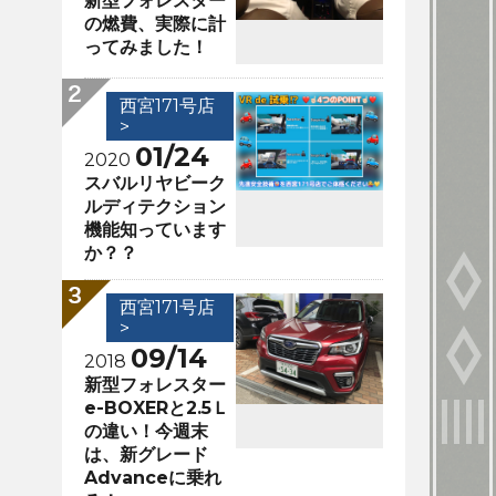
新型フォレスター
の燃費、実際に計
ってみました！
西宮171号店
>
01/24
2020
スバルリヤビーク
ルディテクション
機能知っています
か？？
西宮171号店
>
09/14
2018
新型フォレスター
e-BOXERと2.5Ｌ
の違い！今週末
は、新グレード
Advanceに乗れ