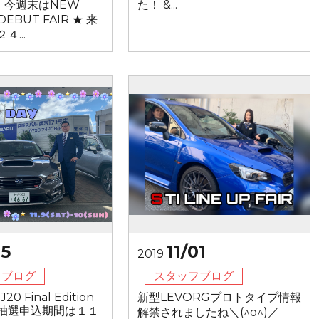
)／ 今週末はNEW
た！ &...
DEBUT FAIR ★ 来
...
05
11/01
2019
フブログ
スタッフブログ
20 Final Edition
新型LEVORGプロトタイプ情報
抽選申込期間は１１
解禁されましたね＼(^o^)／