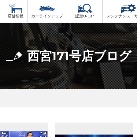
店舗情報
カーラインアップ
認定U-Car
メンテナンス・
ビス
一覧
車検（法定24か月点検）
但馬
プ
法定 12ヶ月 点検
西宮171号店ブログ
播磨
6ヶ月ごとの セーフティ チェック
阪神方面
車検 3ヶ月前 無料診断
神戸方面