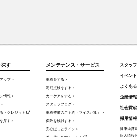
を探す
メンテナンス・サービス
スタッフ
イベント
アップ >
車検をする >
よくある
定期点検をする >
ン情報 >
カーケアをする >
企業情報
>
スタッフブログ >
社会貢献
る・クレジット
車検整備のご予約（マイスバル） >
採用情報
を探す >
保険を検討する >
健康経営宣
安心ほっとライン >
個人情報保