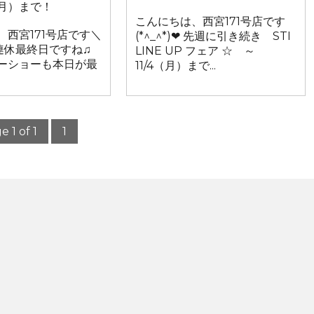
月）まで！
こんにちは、西宮171号店です
、西宮171号店です＼
(*^_^*)❤ 先週に引き続き STI
! 3連休最終日ですね♫
LINE UP フェア ☆ ～
ーショーも本日が最
11/4（月）まで...
e 1 of 1
1