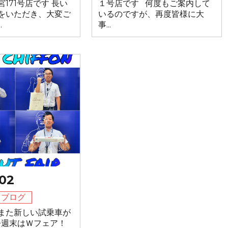
171号店です 長い
１号店です 何度もご案内して
をいただき、大変ご
いるのですが、再度皆様に大
.
事...
02
フブログ
また新しい試乗車が
／今週末はＷフェア！