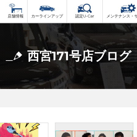
店舗情報
カーラインアップ
認定U-Car
メンテナンス・
ビス
一覧
車検（法定24か月点検）
但馬
プ
法定 12ヶ月 点検
西宮171号店ブログ
播磨
6ヶ月ごとの セーフティ チェック
阪神方面
車検 3ヶ月前 無料診断
神戸方面