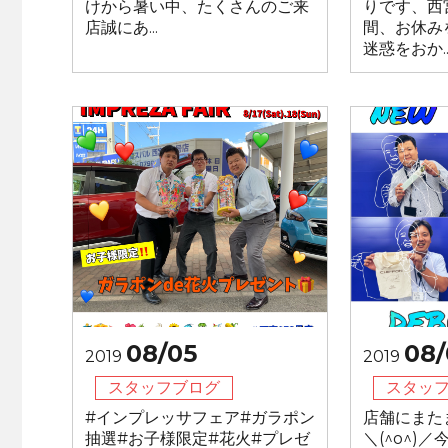
けから暑い中、たくさんのご来
りです、西宮
店誠にあ...
間、お休み
迷惑をおか..
08/05
08/
2019
2019
スタッフブログ
スタッ
#インプレッサフェア#ガラポン
店舗にまた
抽選#お子様限定#花火#プレゼ
＼(^o^)