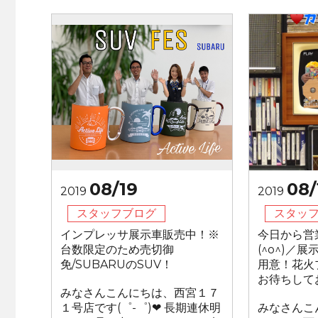
08/19
08/
2019
2019
スタッフブログ
スタッ
インプレッサ展示車販売中！※
今日から営
台数限定のため売切御
(^o^)／
免/SUBARUのSUV！
用意！花火
お待ちして
みなさんこんにちは、西宮１７
１号店です(゜-゜)❤ 長期連休明
みなさんこ