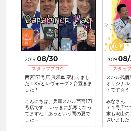
08/30
08/
2019
2019
スタッフブログ
スタッ
西宮171号店 展示車 変わりまし
スバル残価
た！XVとレヴォーグ２台置きま
オリジナル
した！
トです☆ミ
こんにちは、兵庫スバル西宮171
みなさん、
号店です！ いっきに肌寒くなっ
７１号店です
てますね！あっという間の夏で
末も沢山の
した～ ...
ざいました ..