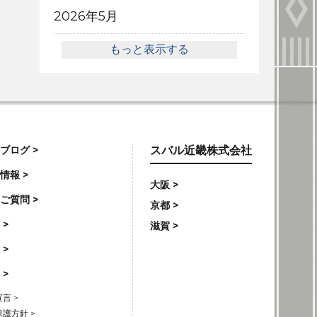
2026年5月
もっと表示する
ブログ >
スバル近畿株式会社
情報 >
大阪 >
ご質問 >
京都 >
 >
滋賀 >
 >
 >
言 >
護方針 >