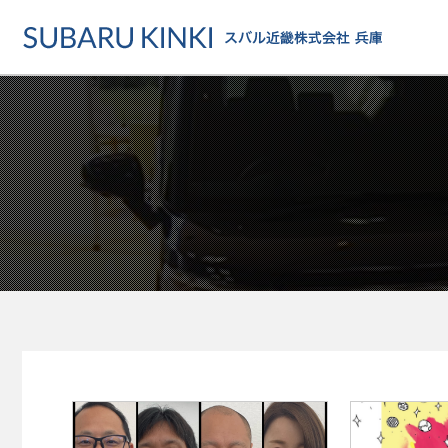
店舗情報
カーラインアップ
メンテナンス・サー
店舗
カーラインアップ一覧
メンテナンス・サービストッ
地域でさがす
乗用車
車検・定期点検をする
地図でさがす
軽自動車
カーケアをする
試乗車でさがす
福祉車両
各種サポート
U-Carでさがす