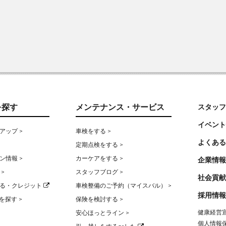
を探す
メンテナンス・サービス
スタッフ
イベント
アップ >
車検をする >
よくある
定期点検をする >
ン情報 >
カーケアをする >
企業情報
>
スタッフブログ >
社会貢献
る・クレジット
車検整備のご予約（マイスバル） >
採用情報
を探す >
保険を検討する >
健康経営宣
安心ほっとライン >
個人情報保