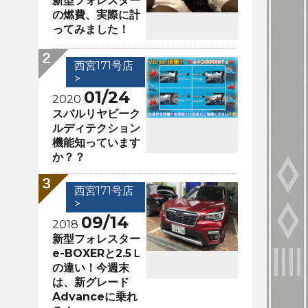
新型フォレスター
の燃費、実際に計
ってみました！
西宮171号店
>
01/24
2020
スバルリヤビーク
ルディテクション
機能知っています
か？？
西宮171号店
>
09/14
2018
新型フォレスター
e-BOXERと2.5Ｌ
の違い！今週末
は、新グレード
Advanceに乗れ