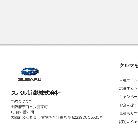
クルマ
車種ライン
試乗する >
スバル近畿株式会社
キャンペー
〒570-0021
お店を探す 
大阪府守口市八雲東町
1丁目21番23号
見積もりす
大阪府公安委員会 古物許可証番号 第622290806385号
認定U-Car