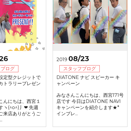
26
08/23
2019
フブログ
スタッフブログ
設定型クレジットで
DIATONE ナビ スピーカー キ
カトラリープレゼン
ャンペーン
みなさんこんにちは、西宮171号
こんにちは、西宮１
店です 今日はDIATONE NAVI
ヽ(^o^)丿❤ 先週
キャンペーンを紹介します★*
ご来店ありがとうご
インプレ...
.