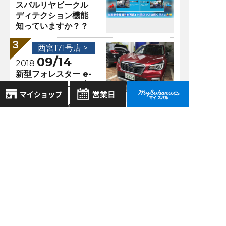
スバルリヤビークル
ディテクション機能
知っていますか？？
西宮171号店 >
09/14
2018
新型フォレスター e-
BOXERと2.5Ｌの違
い！今週末は、新グ
レードAdvanceに乗
れる！
8月
2026年
お気に入り店舗
日
月
火
水
木
金
土
西宮171号店 >
登録された店舗はありません。
1
09/24
2018
お近くの店舗を検索して、
2
3
4
5
6
7
8
フォレスターのパワ
☆マークで登録してください。
ーリアゲートが改良
9
10
11
12
13
14
15
された！？
16
17
18
19
20
21
22
地域でさがす
23
24
25
26
27
28
29
30
31
地図でさがす
過去の記事