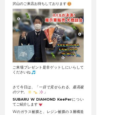
沢山のご来店お待ちしております
ご来場プレゼント是非ゲットしにいらして
くださいね
さて今日は、「
一目で見せられる、最高級
のツヤ。
」
SUBARU W DIAMOND KeePer
につい
てご紹介します
Wのガラス被膜と、レジン被膜の３層構造