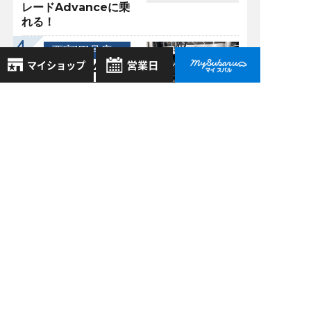
レードAdvanceに乗
れる！
西宮171号店 >
09/24
2018
フォレスターのパワ
8月
ーリアゲートが改良
2026年
お気に入り店舗
された！？
日
月
火
水
木
金
土
登録された店舗はありません。
1
お近くの店舗を検索して、
2
3
4
5
6
7
8
☆マークで登録してください。
過去の記事
9
10
11
12
13
14
15
16
17
18
19
20
21
22
2026年8月
地域でさがす
23
24
25
26
27
28
29
2026年7月
30
31
地図でさがす
2026年6月
全店舗共通定休日
毎週水曜・その他定休日
試乗車でさがす
2026年5月
営業時間：
こちら
よりご覧ください
もっと表示する
定休日一覧を見る
中古車でさがす