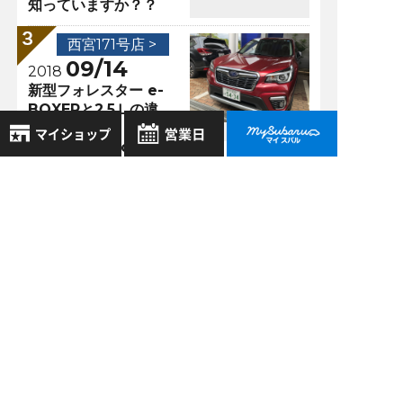
知っていますか？？
西宮171号店 >
09/14
2018
新型フォレスター e-
BOXERと2.5Ｌの違
い！今週末は、新グ
レードAdvanceに乗
れる！
8月
2026年
お気に入り店舗
西宮171号店 >
日
月
火
水
木
金
土
09/24
登録された店舗はありません。
1
2018
お近くの店舗を検索して、
フォレスターのパワ
2
3
4
5
6
7
8
☆マークで登録してください。
ーリアゲートが改良
9
10
11
12
13
14
15
された！？
16
17
18
19
20
21
22
地域でさがす
23
24
25
26
27
28
29
30
31
過去の記事
地図でさがす
全店舗共通定休日
2026年8月
毎週水曜・その他定休日