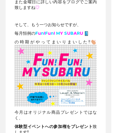
また金曜日に詳しい内容をブログでご案内
致しますね
♡
そして、もう一つお知らせですが、
毎月恒例の
F
u
n
!
F
u
n
!
M
Y
S
U
B
A
R
U
の時期がやってまいりまいした!!
今月はオリジナル商品プレゼントではな
く、
体験型イベントへの参加権を
プレゼント
致
します!!