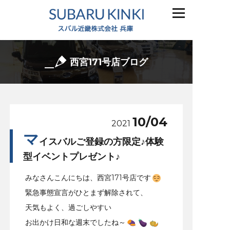
西宮171号店ブログ
10/04
2021
マ
イスバルご登録の方限定♪体験
型イベントプレゼント♪
みなさんこんにちは、西宮171号店です
緊急事態宣言がひとまず解除されて、
天気もよく、過ごしやすい
お出かけ日和な週末でしたね～