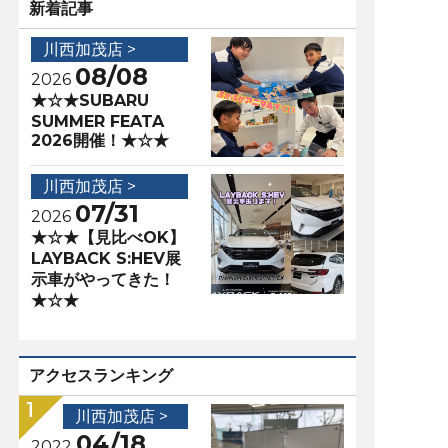
新着記事
川西加茂店 >
08/08
2026
★☆★SUBARU
SUMMER FEATA
2026開催！★☆★
川西加茂店 >
07/31
2026
★☆★【見比べOK】
LAYBACK S:HEV展
示車がやってきた！
★☆★
アクセスランキング
川西加茂店 >
04/18
2022