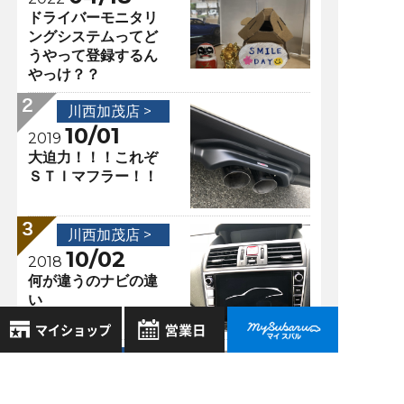
ドライバーモニタリ
ングシステムってど
うやって登録するん
やっけ？？
川西加茂店 >
10/01
2019
大迫力！！！これぞ
ＳＴＩマフラー！！
川西加茂店 >
10/02
2018
何が違うのナビの違
い
川西加茂店 >
8月
2026年
04/20
2020
お気に入り店舗
日
月
火
水
木
金
土