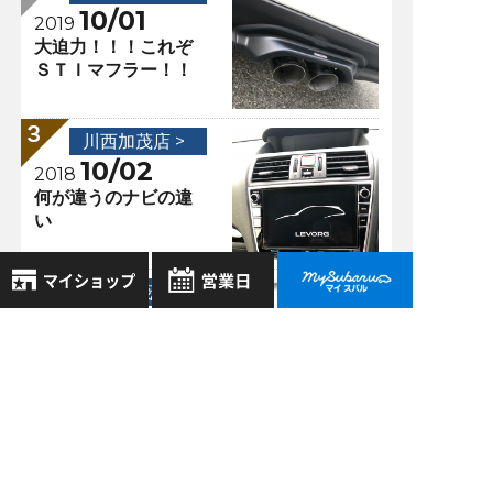
10/01
2019
大迫力！！！これぞ
ＳＴＩマフラー！！
川西加茂店 >
10/02
2018
何が違うのナビの違
い
川西加茂店 >
04/20
2020
8月
2026年
ボタンのご説明Part
お気に入り店舗
日
月
火
水
木
金
土
2
登録された店舗はありません。
1
お近くの店舗を検索して、
2
3
4
5
6
7
8
☆マークで登録してください。
9
10
11
12
13
14
15
過去の記事
16
17
18
19
20
21
22