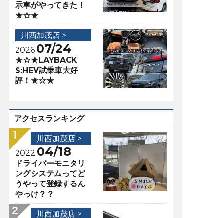
示車がやってきた！
★☆★
川西加茂店 >
07/24
2026
★☆★LAYBACK
S:HEV試乗車大好
評！★☆★
アクセスランキング
川西加茂店 >
04/18
2022
ドライバーモニタリ
ングシステムってど
うやって登録するん
やっけ？？
川西加茂店 >