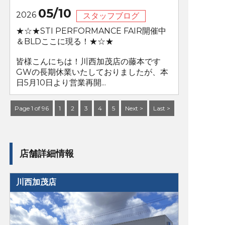
05/10
2026
スタッフブログ
★☆★STI PERFORMANCE FAIR開催中
＆BLDここに現る！★☆★
皆様こんにちは！川西加茂店の藤本です
GWの長期休業いたしておりましたが、本
日5月10日より営業再開...
Page 1 of 96
1
2
3
4
5
Next >
Last >
店舗詳細情報
川西加茂店