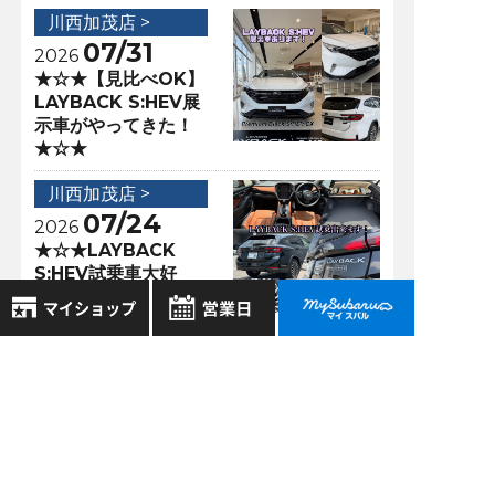
川西加茂店 >
07/31
2026
★☆★【見比べOK】
LAYBACK S:HEV展
示車がやってきた！
★☆★
川西加茂店 >
07/24
2026
★☆★LAYBACK
S:HEV試乗車大好
評！★☆★
8月
2026年
アクセスランキング
お気に入り店舗
日
月
火
水
木
金
土
登録された店舗はありません。
1
川西加茂店 >
お近くの店舗を検索して、
04/18
2
3
4
5
6
7
8
2022
☆マークで登録してください。
9
10
11
12
13
14
15
ドライバーモニタリ