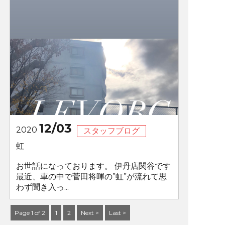
12/03
2020
スタッフブログ
虹
お世話になっております。 伊丹店関谷です
最近、車の中で菅田将暉の”虹”が流れて思
わず聞き入っ...
Page 1 of 2
1
2
Next >
Last >