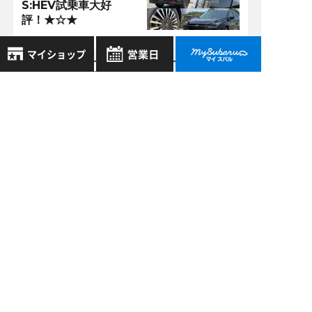
S:HEV試乗車大好
評！★☆★
アクセスランキング
8月
2026年
お気に入り店舗
川西加茂店 >
日
月
火
水
木
金
土
04/18
2022
登録された店舗はありません。
1
ドライバーモニタリ
お近くの店舗を検索して、
2
3
4
5
6
7
8
ングシステムってど
☆マークで登録してください。
9
10
11
12
13
14
15
うやって登録するん
やっけ？？
16
17
18
19
20
21
22
地域でさがす
23
24
25
26
27
28
29
川西加茂店 >
30
31
10/01
地図でさがす
2019
全店舗共通定休日
大迫力！！！これぞ
ＳＴＩマフラー！！
毎週水曜・その他定休日
試乗車でさがす
営業時間：
こちら
よりご覧ください
定休日一覧を見る
中古車でさがす
川西加茂店 >