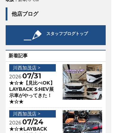
他店ブログ
スタッフブログトップ
新着記事
川西加茂店 >
07/31
2026
★☆★【見比べOK】
LAYBACK S:HEV展
示車がやってきた！
★☆★
川西加茂店 >
07/24
2026
★☆★LAYBACK