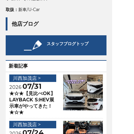
取扱：
新車/U-Car
他店ブログ
スタッフブログトップ
新着記事
川西加茂店 >
07/31
2026
★☆★【見比べOK】
LAYBACK S:HEV展
示車がやってきた！
★☆★
川西加茂店 >
07/24
2026