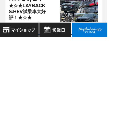
★☆★LAYBACK
S:HEV試乗車大好
評！★☆★
アクセスランキング
8月
2026年
お気に入り店舗
川西加茂店 >
日
月
火
水
木
金
土
04/18
登録された店舗はありません。
1
2022
お近くの店舗を検索して、
ドライバーモニタリ
2
3
4
5
6
7
8
☆マークで登録してください。
ングシステムってど
9
10
11
12
13
14
15
うやって登録するん
16
17
18
19
20
21
22
やっけ？？
地域でさがす
23
24
25
26
27
28
29
川西加茂店 >
30
31
地図でさがす
10/01
2019
全店舗共通定休日
大迫力！！！これぞ
毎週水曜・その他定休日
試乗車でさがす
ＳＴＩマフラー！！
営業時間：
こちら
よりご覧ください