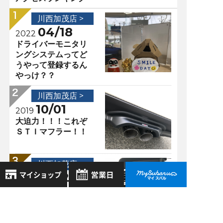
川西加茂店 >
04/18
2022
ドライバーモニタリ
ングシステムってど
うやって登録するん
やっけ？？
川西加茂店 >
10/01
2019
大迫力！！！これぞ
ＳＴＩマフラー！！
川西加茂店 >
10/02
2018
何が違うのナビの違
8月
い
2026年
お気に入り店舗
日
月
火
水
木
金
土