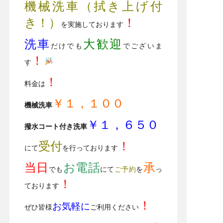
機械洗車（拭き上げ付
き！）
！
を実施しております
洗車
大歓迎
だけでも
でございま
！
す
！
料金は
￥１，１００
機械洗車
￥１，６５０
撥水コート付き洗車
受付
！
にて
を行っております
当日
お電話
承
でも
にて
ご予約
を
っ
！
ております
！
お気軽に
ぜひ皆様
ご利用ください