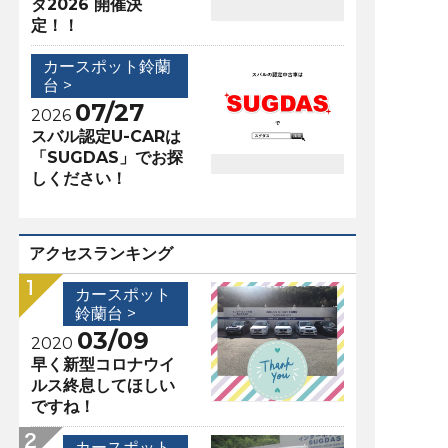
タ2026 開催決
定！！
カースポット鈴蘭
台 >
07/27
2026
スバル認定U-CARは
「SUGDAS」でお探
しください！
アクセスランキング
カースポット
鈴蘭台 >
03/09
2020
早く新型コロナウイ
ルス終息してほしい
ですね！
カースポット