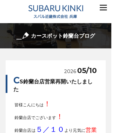
カースポット鈴蘭台ブログ
05/10
2026
C
S鈴蘭台店営業再開いたしまし
た
！
皆様こんにちは
！
鈴蘭台店でございます
５／１０
営業
鈴蘭台店は
より元気に