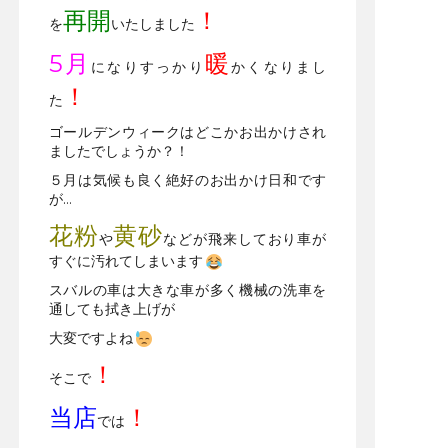
再開
！
を
いたしました
5
月
暖
になりすっかり
かくなりまし
！
た
ゴールデンウィークはどこかお出かけされ
ましたでしょうか？！
５月は気候も良く絶好のお出かけ日和です
が…
花粉
黄砂
や
などが飛来しており車が
すぐに汚れてしまいます
スバルの車は大きな車が多く機械の洗車を
通しても拭き上げが
大変ですよね
！
そこで
当店
！
では