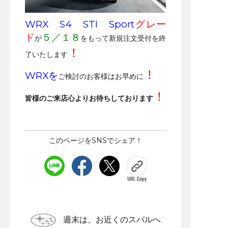
WRX S4 STI Sport
グレー
ド
５／１８
が
をもって新規注文受付を終
！
了いたします
！
WRXを
ご検討のお客様はお早めに
！
皆様のご来店心よりお待ちしております
このページをSNSでシェア！
週末は、お近くのスバルへ