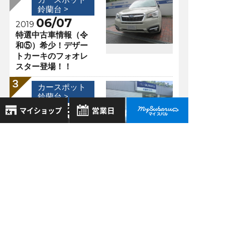
鈴蘭台 >
06/07
2019
特選中古車情報（令
和⑤）希少！デザー
トカーキのフォオレ
スター登場！！
カースポット
鈴蘭台 >
08/03
2018
特選中古車入庫情報
① Ｓ204登場！！
8月
2026年
お気に入り店舗
日
月
火
水
木
金
土
カースポット
登録された店舗はありません。
1
鈴蘭台 >
お近くの店舗を検索して、
2
3
4
5
6
7
8
03/16
2020
☆マークで登録してください。
9
10
11
12
13
14
15
鈴蘭台に雪が降りま
した！
16
17
18
19
20
21
22
地域でさがす
23
24
25
26
27
28
29