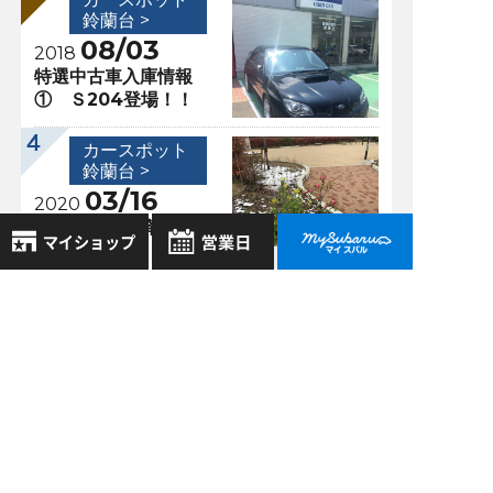
鈴蘭台 >
08/03
2018
特選中古車入庫情報
① Ｓ204登場！！
カースポット
鈴蘭台 >
03/16
2020
鈴蘭台に雪が降りま
した！
8月
2026年
お気に入り店舗
日
月
火
水
木
金
土
過去の記事
登録された店舗はありません。
1
お近くの店舗を検索して、
2026年8月
2
3
4
5
6
7
8
☆マークで登録してください。
9
10
11
12
13
14
15
2026年7月
16
17
18
19
20
21
22
2026年6月
地域でさがす
23
24
25
26
27
28
29