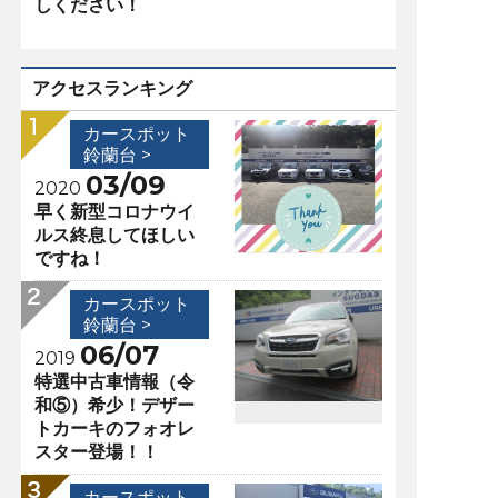
しください！
アクセスランキング
カースポット
鈴蘭台 >
03/09
2020
早く新型コロナウイ
ルス終息してほしい
ですね！
カースポット
鈴蘭台 >
06/07
2019
特選中古車情報（令
和⑤）希少！デザー
トカーキのフォオレ
スター登場！！
カースポット