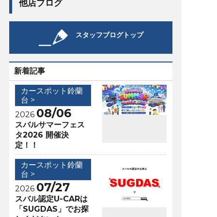
他店ブログ
スタッフブログトップ
新着記事
カースポット鈴蘭
台 >
08/06
2026
スバルサマーフェス
タ2026 開催決
定！！
カースポット鈴蘭
台 >
07/27
2026
スバル認定U-CARは
「SUGDAS」でお探