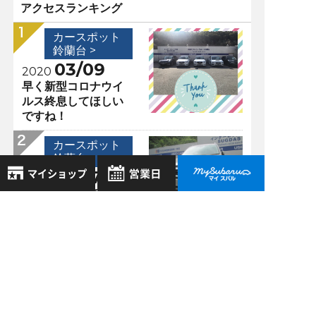
アクセスランキング
カースポット
鈴蘭台 >
03/09
2020
早く新型コロナウイ
ルス終息してほしい
ですね！
カースポット
鈴蘭台 >
06/07
2019
特選中古車情報（令
8月
和⑤）希少！デザー
2026年
お気に入り店舗
トカーキのフォオレ
日
月
火
水
木
金
土
スター登場！！
登録された店舗はありません。
1
お近くの店舗を検索して、
2
3
4
5
6
7
8
カースポット
☆マークで登録してください。
鈴蘭台 >
9
10
11
12
13
14
15
08/03
2018
16
17
18
19
20
21
22