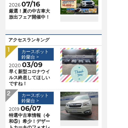
07/16
2026
厳選！夏の中古車大
放出フェア開催中！
アクセスランキング
カースポット
鈴蘭台 >
03/09
2020
早く新型コロナウイ
ルス終息してほしい
ですね！
カースポット
鈴蘭台 >
06/07
2019
特選中古車情報（令
和⑤）希少！デザー
トカーキのフォオレ