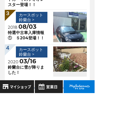
スター登場！！
カースポット
鈴蘭台 >
08/03
2018
特選中古車入庫情報
① Ｓ204登場！！
カースポット
鈴蘭台 >
03/16
2020
鈴蘭台に雪が降りま
した！
過去の記事
8月
2026年
2026年7月
お気に入り店舗
日
月
火
水
木
金
土
2026年6月
登録された店舗はありません。
1