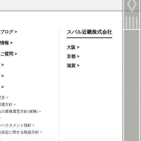
ブログ >
スバル近畿株式会社
情報 >
大阪 >
ご質問 >
京都 >
 >
滋賀 >
 >
 >
言 >
護方針 >
の業務運営方針(保険) >
>
ハラスメント指針 >
の決定に関する取組方針 >
>