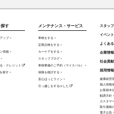
を探す
メンテナンス・サービス
スタッフ
イベント
アップ >
車検をする >
よくある
定期点検をする >
ン情報 >
カーケアをする >
企業情報
>
スタッフブログ >
社会貢献
る・クレジット
車検整備のご予約（マイスバル） >
採用情報
を探す >
保険を検討する >
健康経営宣
安心ほっとライン >
個人情報保
引っ越しをするorした
お客様本位
勧誘方針 
カスタマー
取引価格
電子公告 