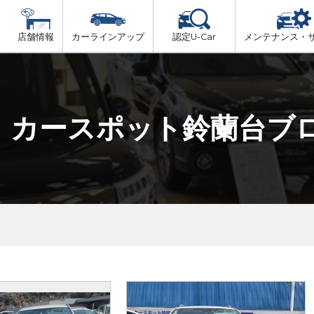
店舗情報
カーラインアップ
認定U-Car
メンテナンス・
ビス
一覧
車検（法定24か月点検）
但馬
プ
法定 12ヶ月 点検
カースポット鈴蘭台ブ
播磨
6ヶ月ごとの セーフティ チェック
阪神方面
車検 3ヶ月前 無料診断
神戸方面