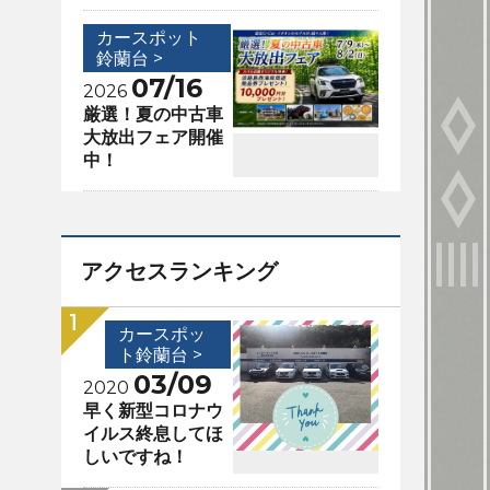
カースポット
鈴蘭台 >
07/16
2026
厳選！夏の中古車
大放出フェア開催
中！
アクセスランキング
カースポッ
ト鈴蘭台 >
03/09
2020
早く新型コロナウ
イルス終息してほ
しいですね！