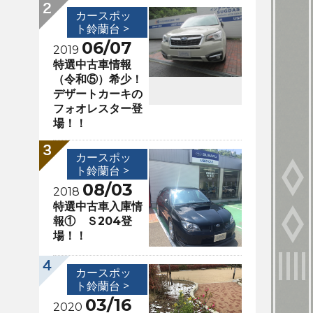
カースポッ
ト鈴蘭台 >
06/07
2019
特選中古車情報
（令和⑤）希少！
デザートカーキの
フォオレスター登
場！！
カースポッ
ト鈴蘭台 >
08/03
2018
特選中古車入庫情
報① Ｓ204登
場！！
カースポッ
ト鈴蘭台 >
03/16
2020