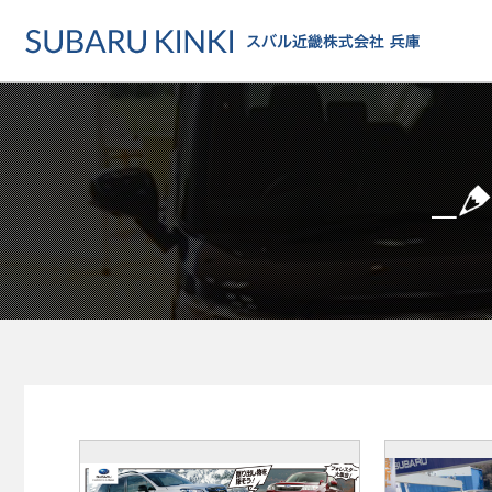
店舗情報
カーラインアップ
メンテナンス・サー
店舗
カーラインアップ一覧
メンテナンス・サービストッ
地域でさがす
乗用車
車検・定期点検をする
地図でさがす
軽自動車
カーケアをする
試乗車でさがす
福祉車両
各種サポート
U-Carでさがす