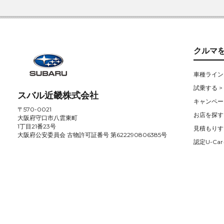
クルマ
車種ライン
試乗する >
スバル近畿株式会社
キャンペー
〒570-0021
お店を探す 
大阪府守口市八雲東町
1丁目21番23号
見積もりす
大阪府公安委員会 古物許可証番号 第622290806385号
認定U-Car