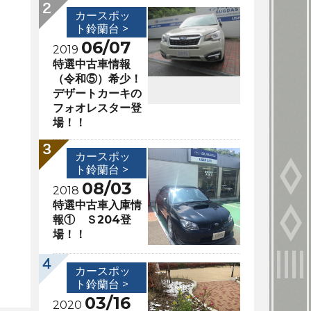
カースポッ
ト鈴蘭台 >
06/07
2019
特選中古車情報
（令和⑤）希少！
デザートカーキの
フォオレスター登
場！！
カースポッ
ト鈴蘭台 >
08/03
2018
特選中古車入庫情
報① Ｓ204登
場！！
カースポッ
ト鈴蘭台 >
03/16
2020