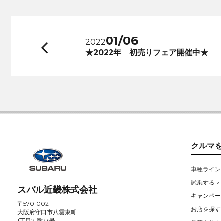
01/06
2022
前
★2022年 初売りフェア開催中★
へ
クルマ
車種ライン
試乗する >
スバル近畿株式会社
キャンペー
〒570-0021
お店を探す 
大阪府守口市八雲東町
1丁目21番23号