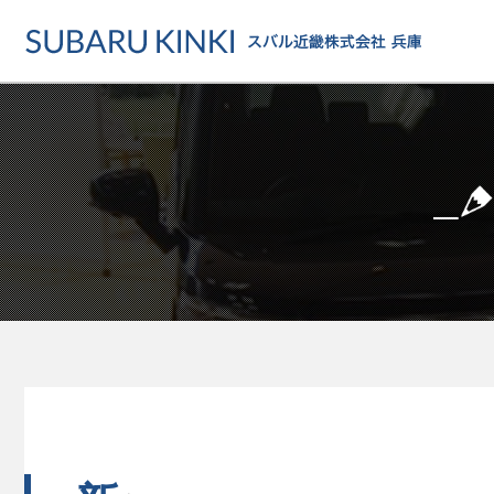
店舗情報
カーラインアップ
メンテナンス・サー
店舗
カーラインアップ一覧
メンテナンス・サービストッ
地域でさがす
乗用車
車検・定期点検をする
地図でさがす
軽自動車
カーケアをする
試乗車でさがす
福祉車両
各種サポート
U-Carでさがす