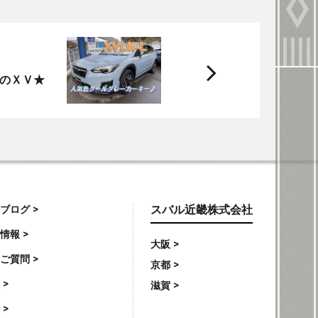
次
のＸＶ★
へ
ブログ >
スバル近畿株式会社
情報 >
大阪 >
ご質問 >
京都 >
 >
滋賀 >
 >