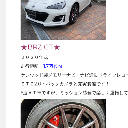
★BRZ GT★
２０２０年式
走行距離
1.7万Ｋｍ
ケンウッド製メモリーナビ・ナビ連動ドライブレコ
ＥＴＣ2.0・バックカメラと充実装備です！
6速ＡＴ車ですが、ミッション感覚で楽しく運転し