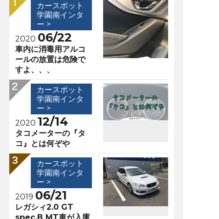
カースポット
学園南インタ
ー >
06/22
2020
車内に消毒用アルコ
ールの放置は危険で
すよ、、、
カースポット
学園南インタ
ー >
12/14
2020
タコメーターの『タ
コ』とは何ぞや
カースポット
学園南インタ
ー >
06/21
2019
レガシィ2.0 GT
spec.B MT車が入庫