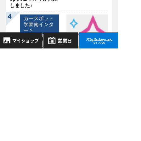
しました♪
カースポット
学園南インタ
ー >
05/10
2021
【クルーズコントロ
ール機能】車間距離
8月
2026年
を設定して快適なド
お気に入り店舗
日
月
火
水
木
金
土
ライブを☆
登録された店舗はありません。
1
お近くの店舗を検索して、
2
3
4
5
6
7
8
☆マークで登録してください。
過去の記事
9
10
11
12
13
14
15
16
17
18
19
20
21
22
2026年7月
地域でさがす
23
24
25
26
27
28
29
2026年6月
30
31
地図でさがす
2026年5月
全店舗共通定休日
毎週水曜・その他定休日
試乗車でさがす
2026年4月
営業時間：
こちら
よりご覧ください